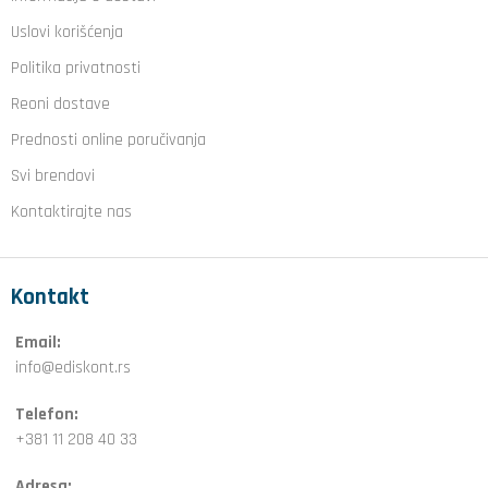
Uslovi korišćenja
Politika privatnosti
Reoni dostave
Prednosti online poručivanja
Svi brendovi
Kontaktirajte nas
Kontakt
Email:
info@ediskont.rs
Telefon:
+381 11 208 40 33
Adresa: