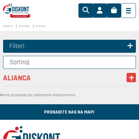
Početna
Brendovi
Alianca
Filteri
Sortiraj
ALIANCA
Nema proizvoda po odabranim kriterijumima
PRONAĐITE NAS NA MAPI