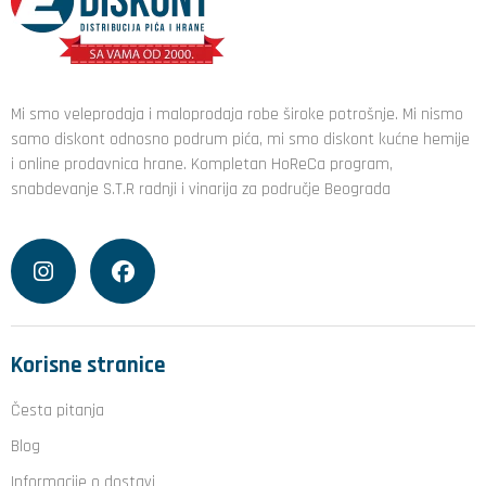
Mi smo veleprodaja i maloprodaja robe široke potrošnje. Mi nismo
samo diskont odnosno podrum pića, mi smo diskont kućne hemije
i online prodavnica hrane. Kompletan HoReCa program,
snabdevanje S.T.R radnji i vinarija za područje Beograda
Korisne stranice
Česta pitanja
Blog
Informacije o dostavi