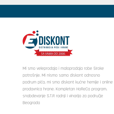
Mi smo veleprodaja i maloprodaja robe široke
potrošnje. Mi nismo samo diskont odnosno
podrum pića, mi smo diskont kućne hemije i online
prodavnica hrane. Kompletan HoReCa program,
snabdevanje S.T.R radnji i vinarija za područje
Beograda