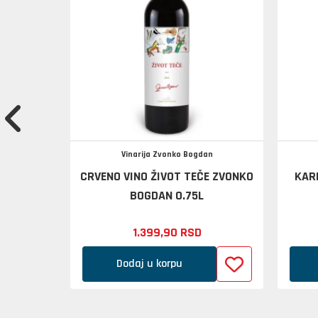
Vinarija Zvonko Bogdan
0.75L
CRVENO VINO ŽIVOT TEČE ZVONKO
KAR
BOGDAN 0.75L
1.399,
90
RSD
Dodaj u korpu