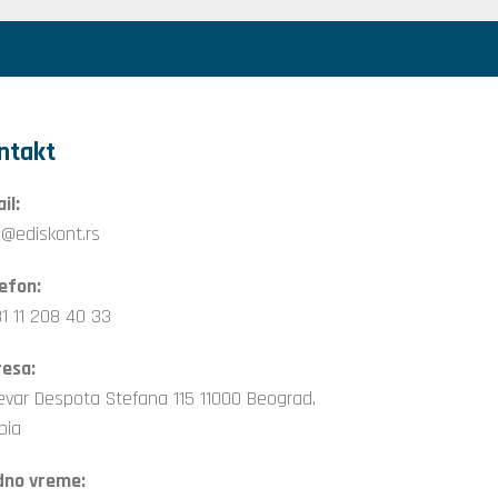
ntakt
il:
o@ediskont.rs
efon:
1 11 208 40 33
esa:
evar Despota Stefana 115 11000 Beograd,
bia
dno vreme: