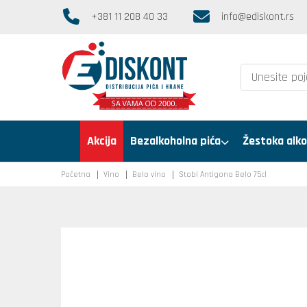
+381 11 208 40 33
info@ediskont.rs
Akcija
Bezalkoholna pića
Žestoka alko
Početna
Vino
Belo vino
Stobi Antigona Belo 75cl