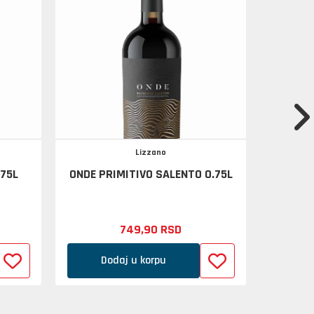
Lizzano
.75L
ONDE PRIMITIVO SALENTO 0.75L
VIN
749,
90
RSD
Dodaj u korpu
D