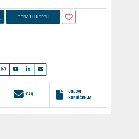
DODAJ U KORPU
USLOVI
FAQ
KORIŠĆENJA