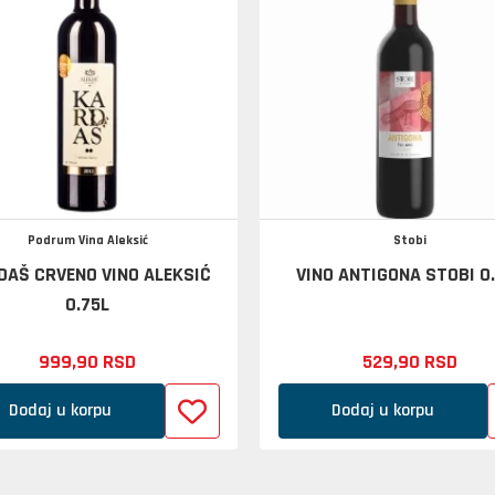
Podrum Vina Aleksić
Stobi
DAŠ CRVENO VINO ALEKSIĆ
VINO ANTIGONA STOBI 0
0.75L
999,
90
RSD
529,
90
RSD
Dodaj u korpu
Dodaj u korpu