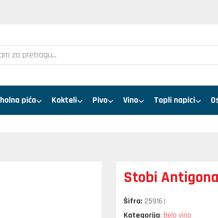
holna pića
Kokteli
Pivo
Vino
Topli napici
O
Stobi Antigona
Šifra:
25916
Kategorija
Belo vino
: