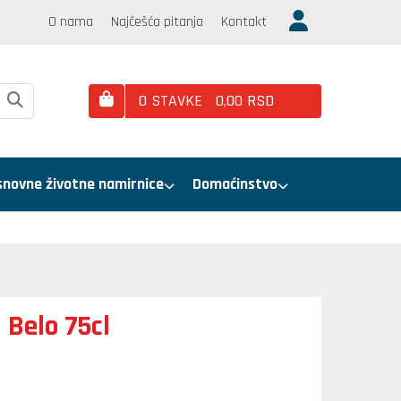
O nama
Najčešća pitanja
Kontakt
0
STAVKE
0,
00
RSD
snovne životne namirnice
Domaćinstvo
 Belo 75cl