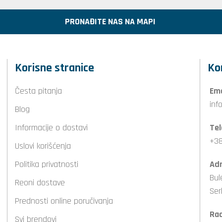
PRONAĐITE NAS NA MAPI
Korisne stranice
Ko
Česta pitanja
Ema
inf
Blog
Informacije o dostavi
Tel
+38
Uslovi korišćenja
Politika privatnosti
Adr
Bul
Reoni dostave
Ser
Prednosti online poručivanja
Ra
Svi brendovi