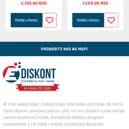
2.199,
90
RSD
1.249,
90
RSD
Dodaj u korpu
Dodaj u korpu
PRONAĐITE NAS NA MAPI
Mi smo veleprodaja i maloprodaja robe široke potrošnje. Mi nismo
samo diskont odnosno podrum pića, mi smo diskont kućne hemije
i online prodavnica hrane. Kompletan HoReCa program,
snabdevanje S.T.R radnji i vinarija za područje Beograda