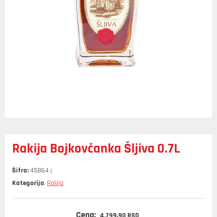
Rakija Bojkovčanka Šljiva 0.7L
Šifra:
45864
Kategorija
Rakija
:
Cena:
4.799,
90
RSD