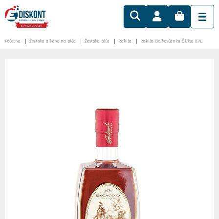
Početna
Žestoka alkoholna pića
Žestoka pića
Rakija
Rakija Bojkovčanka Šljiva 0.7L