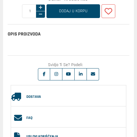
DODAJ U KORPU
OPIS PROIZVODA
Svidja Ti Se? Podeli:
DOSTAVA
FAQ
USLOVI KORIŠĆENJA