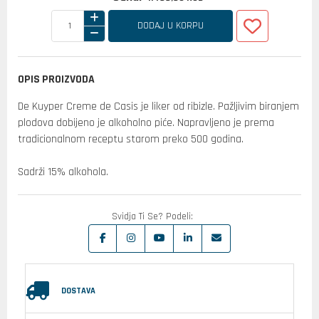
DODAJ U KORPU
OPIS PROIZVODA
De Kuyper Creme de Casis je liker od ribizle. Pažljivim biranjem
plodova dobijeno je alkoholno piće. Napravljeno je prema
tradicionalnom receptu starom preko 500 godina.
Sadrži 15% alkohola.
Svidja Ti Se? Podeli:
DOSTAVA