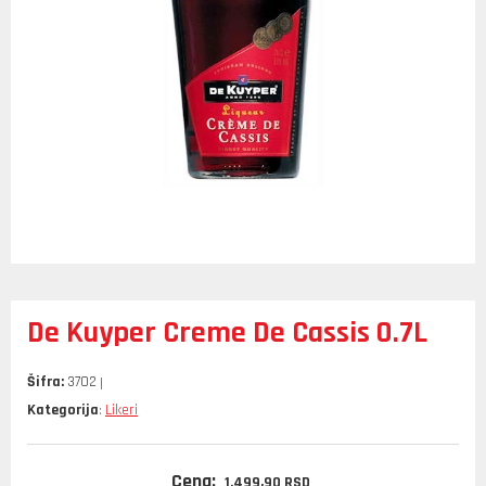
De Kuyper Creme De Cassis 0.7L
Šifra:
3702
Kategorija
Likeri
:
Cena:
1.499,
90
RSD