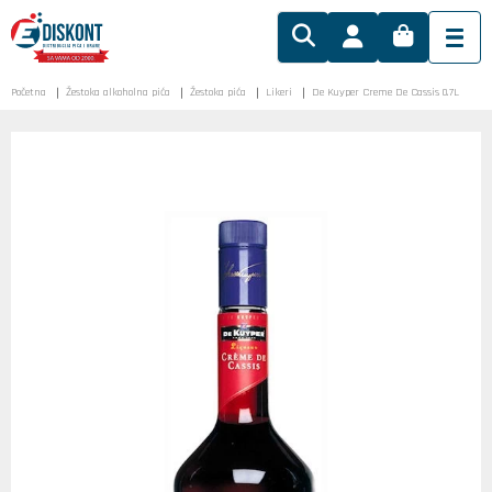
Početna
Žestoka alkoholna pića
Žestoka pića
Likeri
De Kuyper Creme De Cassis 0.7L