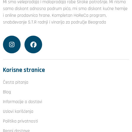
Mi smo veleprodaja i maloprodaja robe široke potrošnje. Mi nismo
samo diskont odnosno podrum pića, mi smo diskont kućne hemije
i online prodavnica hrane. Kompletan HoReCa program,
snabdevanje S.T.R radnji i vinarija za područje Beograda
Korisne stranice
Česta pitanja
Blog
Informacije o dostavi
Uslovi korišćenja
Politika privatnosti
Reoni dostave