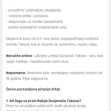
- porodična i prijateljska okupljanja,
- svečane prilike i proslave,
- degustaciju uz srpske specijalitete,
- poklon ljubiteljima tradicionalnih pića.
Elegantna boca od 0.7L nosi pečat dugogodišnjeg kvaliteta
brenda Takovo, koji je sinonim za autentičnu srpsku rakiju.
Naručite online
i uživajte u Rakiji Dunjevači Takovo – piću koje
spaja tradiciju i nezaboravan voćni ukus.
Napomena:
Alkoholno piće, namenjeno osobama starijim od
18 godina. Pijte odgovorno.
Često postavljana pitanja (FAQ)
1. Od čega se pravi Rakija Dunjevača Takovo?
Pravi se od pažljivo odabranih, zrelih plodova dunje,