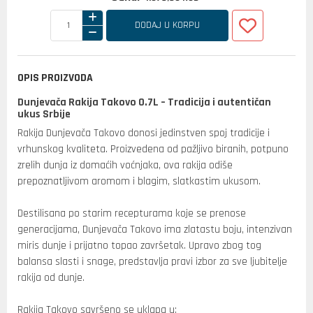
DODAJ U KORPU
OPIS PROIZVODA
Dunjevača Rakija Takovo 0.7L – Tradicija i autentičan
ukus Srbije
Rakija Dunjevača Takovo donosi jedinstven spoj tradicije i
vrhunskog kvaliteta. Proizvedena od pažljivo biranih, potpuno
zrelih dunja iz domaćih voćnjaka, ova rakija odiše
prepoznatljivom aromom i blagim, slatkastim ukusom.
Destilisana po starim recepturama koje se prenose
generacijama, Dunjevača Takovo ima zlatastu boju, intenzivan
miris dunje i prijatno topao završetak. Upravo zbog tog
balansa slasti i snage, predstavlja pravi izbor za sve ljubitelje
rakija od dunje.
Rakija Takovo savršeno se uklapa u: