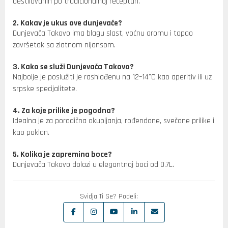
destilovanih po tradicionalnoj recepturi.
2. Kakav je ukus ove dunjevače?
Dunjevača Takovo ima blagu slast, voćnu aromu i topao
završetak sa zlatnom nijansom.
3. Kako se služi Dunjevača Takovo?
Najbolje je poslužiti je rashlađenu na 12–14°C kao aperitiv ili uz
srpske specijalitete.
4. Za koje prilike je pogodna?
Idealna je za porodična okupljanja, rođendane, svečane prilike i
kao poklon.
5. Kolika je zapremina boce?
Dunjevača Takovo dolazi u elegantnoj boci od 0.7L.
Svidja Ti Se? Podeli: