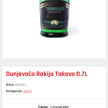
Dunjevača Rakija Takovo 0.7L
Šifra:
45440
Kategorija
Rakija
:
Cena:
1.379,
90
RSD