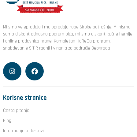
Mi smo veleprodaja i maloprodaja robe široke potrošnje. Mi nismo
samo diskont odnosno podrum pića, mi smo diskont kućne hemije
i online prodavnica hrane. Kompletan HoReCa program,
snabdevanje S.T.R radnji i vinarija za područje Beograda
Korisne stranice
Česta pitanja
Blog
Informacije o dostavi