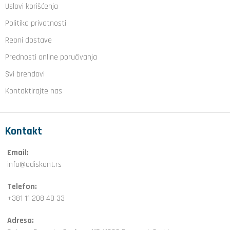
Uslovi korišćenja
Politika privatnosti
Reoni dostave
Prednosti online poručivanja
Svi brendovi
Kontaktirajte nas
Kontakt
Email:
info@ediskont.rs
Telefon:
+381 11 208 40 33
Adresa: