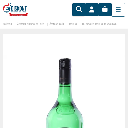
Početna
Žestoka alkoholna pića
Žestoka pića
Rakija
Dunjevača Rakija Takovo 0.7L