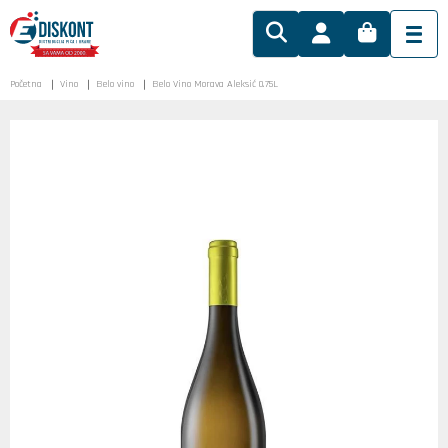
Početna
Vino
Belo vino
Belo Vino Morava Aleksić 0.75L