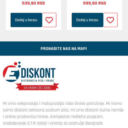
539,
90
RSD
599,
90
RSD
Dodaj u korpu
Dodaj u korpu
PRONAĐITE NAS NA MAPI
Mi smo veleprodaja i maloprodaja robe široke potrošnje. Mi nismo
samo diskont odnosno podrum pića, mi smo diskont kućne hemije
i online prodavnica hrane. Kompletan HoReCa program,
snabdevanje S.T.R radnji i vinarija za područje Beograda