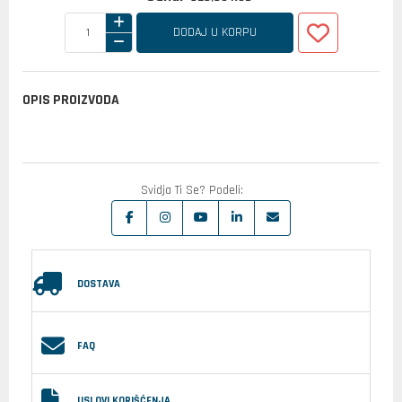
DODAJ U KORPU
OPIS PROIZVODA
Svidja Ti Se? Podeli:
DOSTAVA
FAQ
USLOVI KORIŠĆENJA