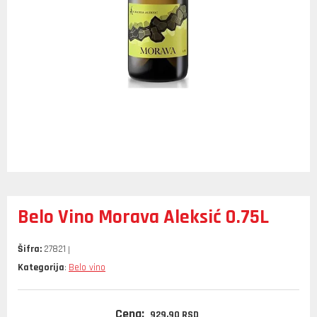
Belo Vino Morava Aleksić 0.75L
Šifra:
27821
Kategorija
Belo vino
:
Cena:
929,
90
RSD