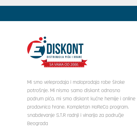
Mi smo veleprodaja i maloprodaja robe široke
potrošnje. Mi nismo samo diskont odnosno
podrum pića, mi smo diskont kućne hemije i online
prodavnica hrane. Kompletan HoReCa program,
snabdevanje S.T.R radnji i vinarija za područje
Beograda