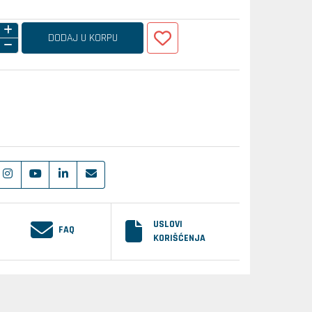
DODAJ U KORPU
USLOVI
FAQ
KORIŠĆENJA