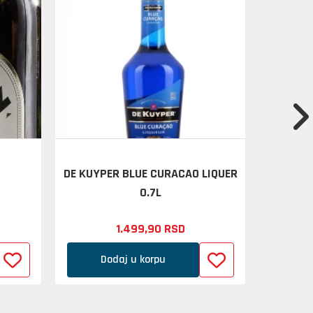
DE KUYPER BLUE CURACAO LIQUER
KEGLEV
0.7L
1.499,
90
RSD
Dodaj u korpu
D