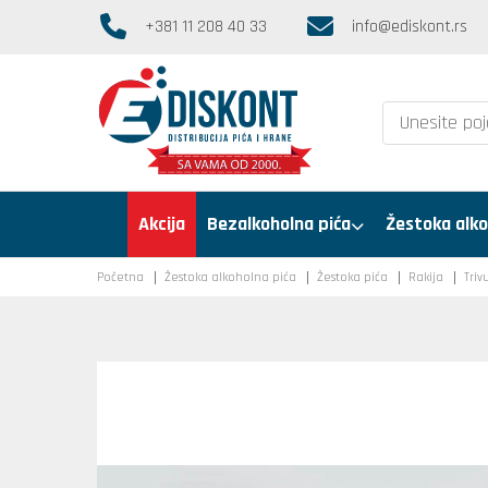
+381 11 208 40 33
info@ediskont.rs
Akcija
Bezalkoholna pića
Žestoka alko
Početna
Žestoka alkoholna pića
Žestoka pića
Rakija
Triv