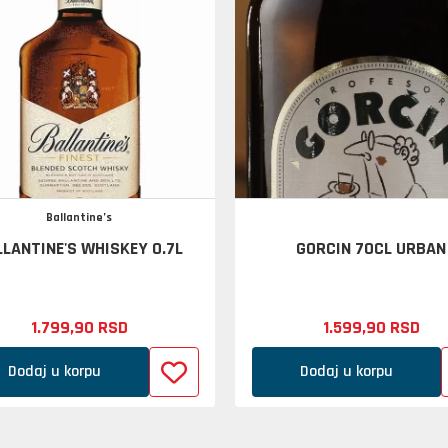
Ballantine’s
LANTINE'S WHISKEY 0.7L
GORCIN 70CL URBAN
1.799,
90
RSD
1.599,
90
RSD
Dodaj u korpu
Dodaj u korpu