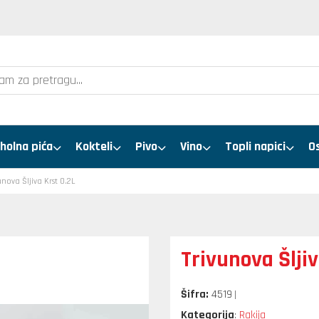
holna pića
Kokteli
Pivo
Vino
Topli napici
O
unova Šljiva Krst 0.2L
Trivunova Šljiv
Šifra:
4519
Kategorija
Rakija
: