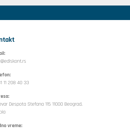
ntakt
il:
o@ediskont.rs
efon:
1 11 208 40 33
esa:
evar Despota Stefana 115 11000 Beograd,
bia
dno vreme: