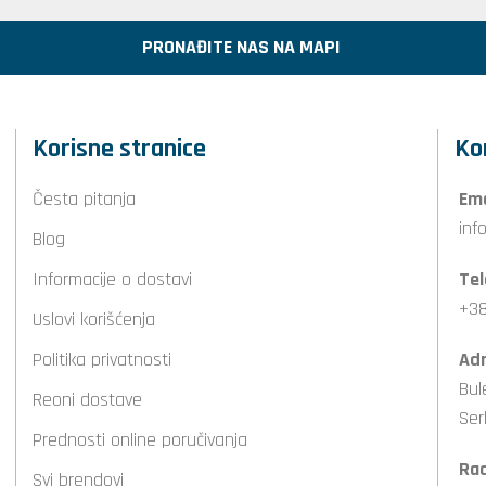
PRONAĐITE NAS NA MAPI
Korisne stranice
Ko
Česta pitanja
Ema
inf
Blog
Informacije o dostavi
Tel
+38
Uslovi korišćenja
Politika privatnosti
Adr
Bul
Reoni dostave
Ser
Prednosti online poručivanja
Ra
Svi brendovi