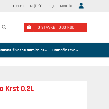
O nama
Najčešća pitanja
Kontakt
0
STAVKE
0,
00
RSD
snovne životne namirnice
Domaćinstvo
a Krst 0.2L