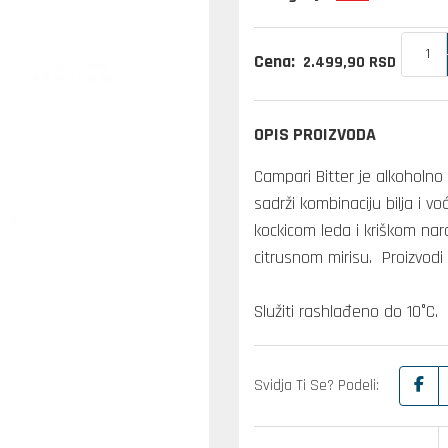
Cena:
2.499,
90
RSD
OPIS PROIZVODA
Campari Bitter je alkoholno 
sadrži kombinaciju bilja i vo
kockicom leda i kriškom na
citrusnom mirisu. Proizvodi 
Služiti rashlađeno do 10°C.
Svidja Ti Se? Podeli: