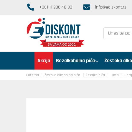
+381 11 208 40 33
info@ediskont.rs
Akcija
Bezalkoholna pića
Žestoka alko
Početna
Žestoka alkoholna pića
Žestoka pića
Likeri
Camp