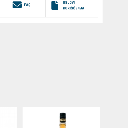
USLOVI
FAQ
KORIŠĆENJA