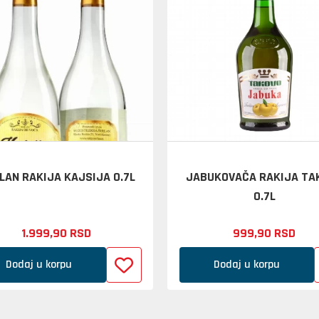
LAN RAKIJA KAJSIJA 0.7L
JABUKOVAČA RAKIJA TA
0.7L
1.999,
90
RSD
999,
90
RSD
Dodaj u korpu
Dodaj u korpu