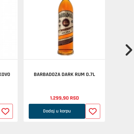
KOVO
BARBADOZA DARK RUM 0.7L
DE KUY
1.299,
90
RSD
Dodaj u korpu
D