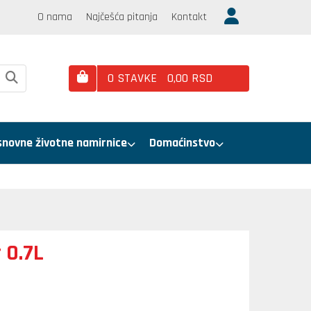
O nama
Najčešća pitanja
Kontakt
0
STAVKE
0,
00
RSD
snovne životne namirnice
Domaćinstvo
 0.7L