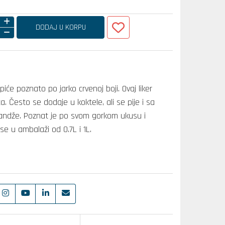
DODAJ U KORPU
piće poznato po jarko crvenoj boji. Ovaj liker
ća. Često se dodaje u koktele, ali se pije i sa
randže. Poznat je po svom gorkom ukusu i
se u ambalaži od 0.7L i 1L.