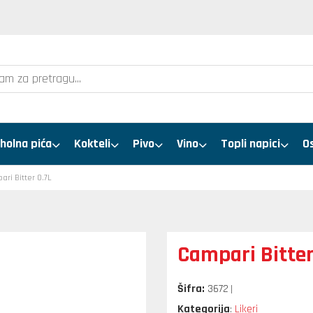
holna pića
Kokteli
Pivo
Vino
Topli napici
O
ari Bitter 0.7L
Campari Bitter
Šifra:
3672
Kategorija
Likeri
: