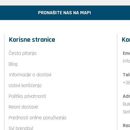
PRONAĐITE NAS NA MAPI
Korisne stranice
Ko
Česta pitanja
Ema
inf
Blog
Informacije o dostavi
Tel
+38
Uslovi korišćenja
Politika privatnosti
Adr
Bul
Reoni dostave
Ser
Prednosti online poručivanja
Ra
Svi brendovi