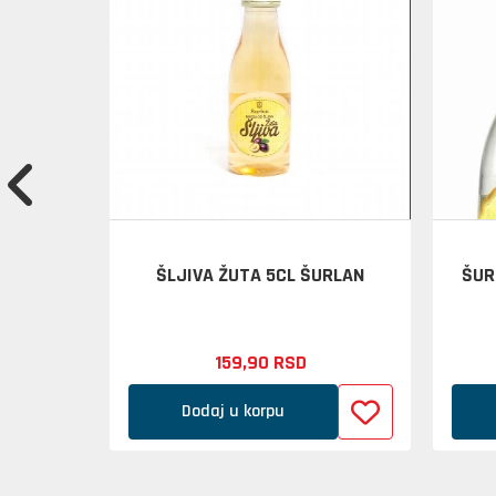
O 0.7L
ŠLJIVA ŽUTA 5CL ŠURLAN
ŠUR
159,
90
RSD
Dodaj u korpu