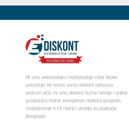
Mi smo veleprodaja i maloprodaja robe široke
potrošnje. Mi nismo samo diskont odnosno
podrum pića, mi smo diskont kućne hemije i online
prodavnica hrane. Kompletan HoReCa program,
snabdevanje S.T.R radnji i vinarija za područje
Beograda