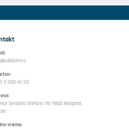
ntakt
il:
o@ediskont.rs
efon:
1 11 208 40 33
esa:
evar Despota Stefana 115 11000 Beograd,
bia
dno vreme: