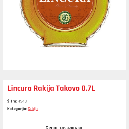
Lincura Rakija Takovo 0.7L
Šifra:
4548
Kategorija
Rakija
:
Cena:
1.399,
90
RSD