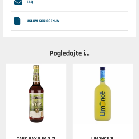
FAQ
USLOVI KORIŠĆENJA
Pogledajte i...
CABO BAY RUM 0.7L
LIMONCE 1L