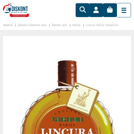
Početna
Žestoka alkoholna pića
Žestoka pića
Rakija
Lincura Rakija Takovo 0.7L