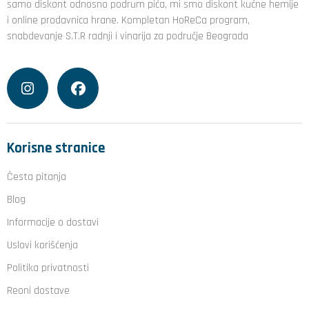
samo diskont odnosno podrum pića, mi smo diskont kućne hemije
i online prodavnica hrane. Kompletan HoReCa program,
snabdevanje S.T.R radnji i vinarija za područje Beograda
Korisne stranice
Česta pitanja
Blog
Informacije o dostavi
Uslovi korišćenja
Politika privatnosti
Reoni dostave