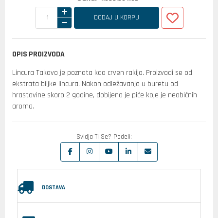
DODAJ U KORPU
OPIS PROIZVODA
Lincura Takovo je poznata kao crven rakija. Proizvodi se od
ekstrata biljke lincura. Nakon odležavanja u buretu od
hrastovine skoro 2 godine, dobijeno je piće koje je neobičnih
aroma.
Svidja Ti Se? Podeli:
DOSTAVA