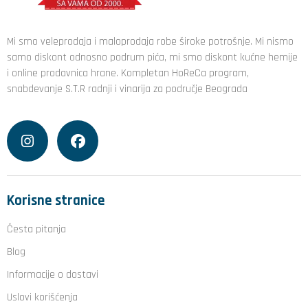
Mi smo veleprodaja i maloprodaja robe široke potrošnje. Mi nismo
samo diskont odnosno podrum pića, mi smo diskont kućne hemije
i online prodavnica hrane. Kompletan HoReCa program,
snabdevanje S.T.R radnji i vinarija za područje Beograda
Korisne stranice
Česta pitanja
Blog
Informacije o dostavi
Uslovi korišćenja