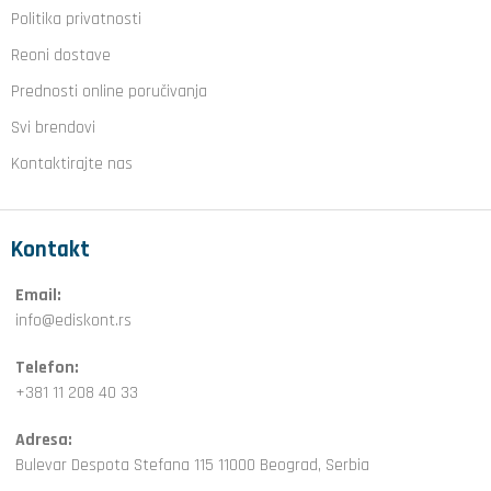
Politika privatnosti
Reoni dostave
Prednosti online poručivanja
Svi brendovi
Kontaktirajte nas
Kontakt
Email:
info@ediskont.rs
Telefon:
+381 11 208 40 33
Adresa:
Bulevar Despota Stefana 115 11000 Beograd, Serbia