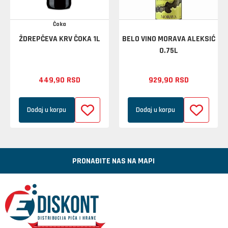
Čoka
ŽDREPČEVA KRV ČOKA 1L
BELO VINO MORAVA ALEKSIĆ
0.75L
449,
90
RSD
929,
90
RSD
Dodaj u korpu
Dodaj u korpu
PRONAĐITE NAS NA MAPI