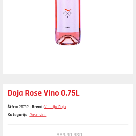
Doja Rose Vino 0.75L
Šifra:
25732
Brend:
Vinarija Doja
Kategorija
Rose vino
:
889,
90
RSD