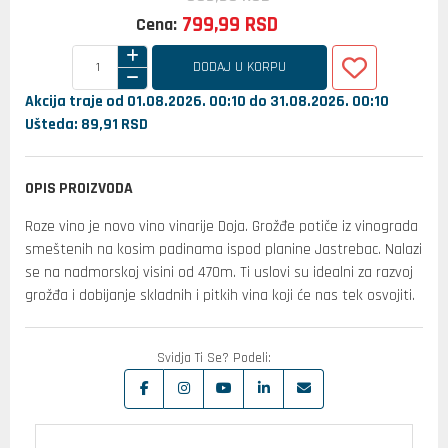
799,
99
RSD
Cena:
DODAJ U KORPU
Akcija traje od 01.08.2026. 00:10 do 31.08.2026. 00:10
Ušteda: 89,
91
RSD
OPIS PROIZVODA
Roze vino je novo vino vinarije Doja. Grožđe potiče iz vinograda
smeštenih na kosim padinama ispod planine Jastrebac. Nalazi
se na nadmorskoj visini od 470m. Ti uslovi su idealni za razvoj
grožđa i dobijanje skladnih i pitkih vina koji će nas tek osvojiti.
Svidja Ti Se? Podeli: