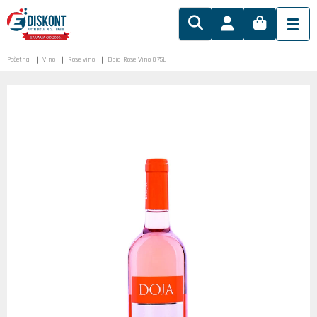
Početna
Vino
Rose vino
Doja Rose Vino 0.75L