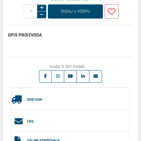
DODAJ U KORPU
OPIS PROIZVODA
Svidja Ti Se? Podeli:
DOSTAVA
FAQ
USLOVI KORIŠĆENJA