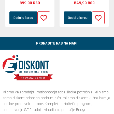
899,
90
RSD
549,
90
RSD
Dodaj u korpu
Dodaj u korpu
PRONAĐITE NAS NA MAPI
Mi smo veleprodaja i maloprodaja robe široke potrošnje. Mi nismo
samo diskont odnosno podrum pića, mi smo diskont kućne hemije
i online prodavnica hrane. Kompletan HoReCa program,
snabdevanje S.T.R radnji i vinarija za područje Beograda