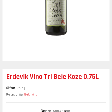
Erdevik Vino Tri Bele Koze 0.75L
Šifra:
27725
Kategorija
Belo vino
:
Cena:
699,
90
RSD