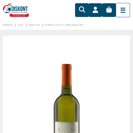
Početna
Vino
Belo vino
Erdevik Vino Tri Bele Koze 0.75L