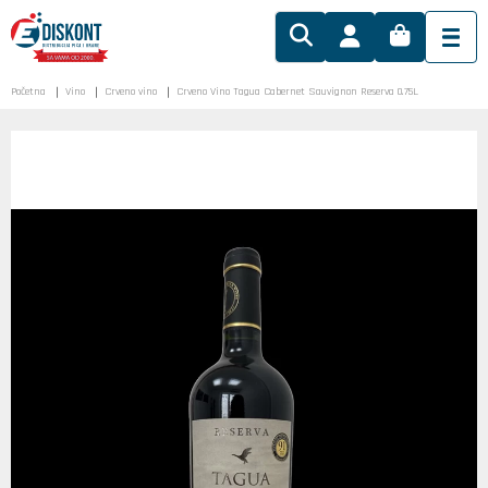
Početna
Vino
Crveno vino
Crveno Vino Tagua Cabernet Sauvignon Reserva 0.75L