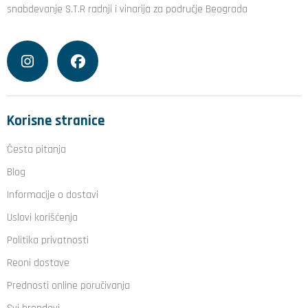
snabdevanje S.T.R radnji i vinarija za područje Beograda
Korisne stranice
Česta pitanja
Blog
Informacije o dostavi
Uslovi korišćenja
Politika privatnosti
Reoni dostave
Prednosti online poručivanja