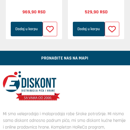
969,
90
RSD
529,
90
RSD
Dodaj u korpu
Dodaj u korpu
PRONAĐITE NAS NA MAPI
Mi smo veleprodaja i maloprodaja robe široke potrošnje. Mi nismo
samo diskont odnosno podrum pića, mi smo diskont kućne hemije
i online prodavnica hrane. Kompletan HoReCa program,