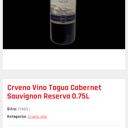
Crveno Vino Tagua Cabernet
Sauvignon Reserva 0.75L
Šifra:
27460
Kategorija
Crveno vino
: