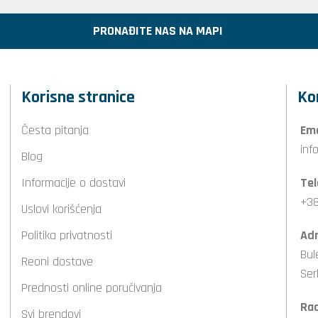
PRONAĐITE NAS NA MAPI
Korisne stranice
Ko
Česta pitanja
Ema
inf
Blog
Informacije o dostavi
Tel
+38
Uslovi korišćenja
Politika privatnosti
Adr
Bul
Reoni dostave
Ser
Prednosti online poručivanja
Ra
Svi brendovi