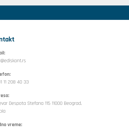
ntakt
il:
o@ediskont.rs
efon:
1 11 208 40 33
esa:
evar Despota Stefana 115 11000 Beograd,
bia
dno vreme: