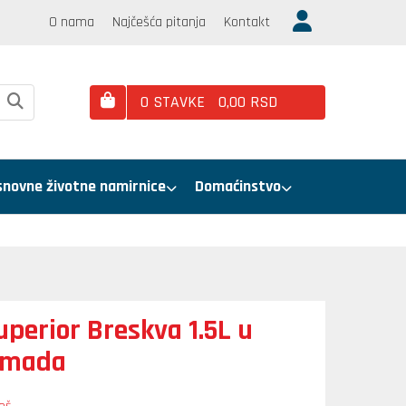
O nama
Najčešća pitanja
Kontakt
0
STAVKE
0,
00
RSD
snovne životne namirnice
Domaćinstvo
perior Breskva 1.5L u
omada