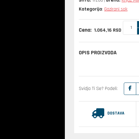
Šifra:
17266
Brend:
Knjaz Mi
Kategorija
Gazirani sok
:
Cena:
1.064,
16
RSD
OPIS PROIZVODA
Svidja Ti Se? Podeli:
DOSTAVA