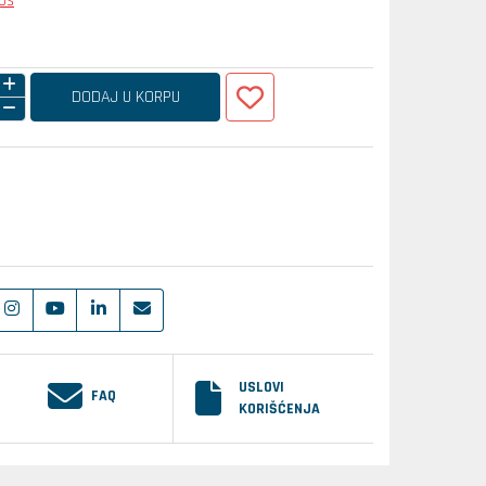
loš
DODAJ U KORPU
USLOVI
FAQ
KORIŠĆENJA