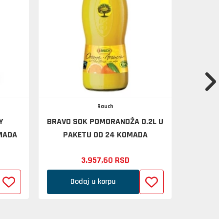
Rauch
Y
BRAVO SOK POMORANDŽA 0.2L U
PEPSI 
OMADA
PAKETU OD 24 KOMADA
PAK
3.957,
60
RSD
Dodaj u korpu
D