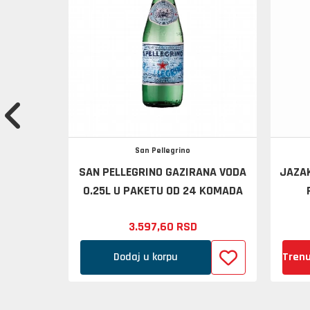
San Pellegrino
0.25L U
SAN PELLEGRINO GAZIRANA VODA
JAZAK
MADA
0.25L U PAKETU OD 24 KOMADA
3.597,
60
RSD
Dodaj u korpu
Trenu