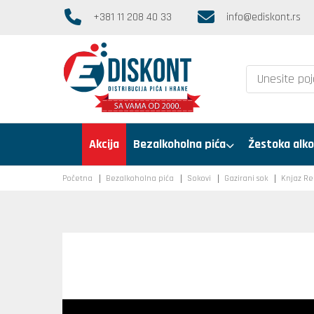
+381 11 208 40 33
info@ediskont.rs
Akcija
Bezalkoholna pića
Žestoka alko
Početna
Bezalkoholna pića
Sokovi
Gazirani sok
Knjaz Re