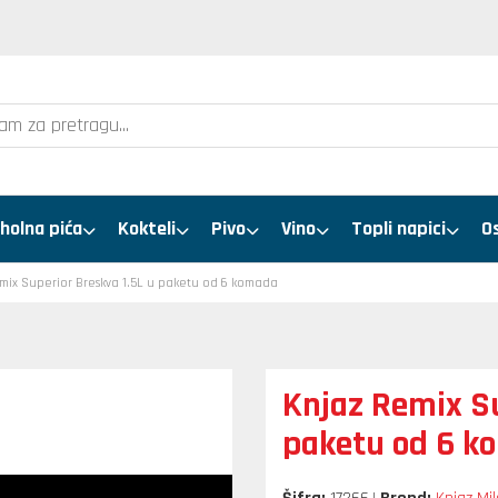
holna pića
Kokteli
Pivo
Vino
Topli napici
O
mix Superior Breskva 1.5L u paketu od 6 komada
Knjaz Remix Su
paketu od 6 k