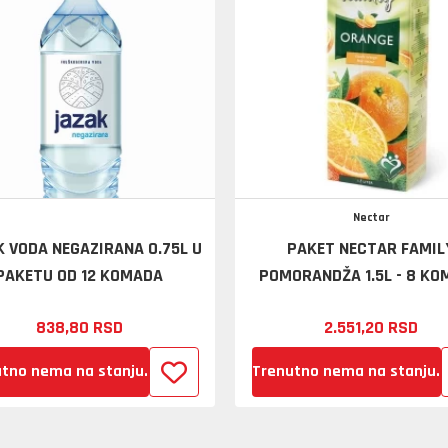
Nectar
 VODA NEGAZIRANA 0.75L U
PAKET NECTAR FAMIL
PAKETU OD 12 KOMADA
POMORANDŽA 1.5L - 8 K
838,
80
RSD
2.551,
20
RSD
tno nema na stanju.
Trenutno nema na stanju.