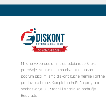
Mi smo veleprodaja i maloprodaja robe široke
potrošnje. Mi nismo samo diskont odnosno
podrum pića, mi smo diskont kućne hemije i online
prodavnica hrane. Kompletan HoReCa program,
snabdevanje S.T.R radnji i vinarija za područje
Beograda