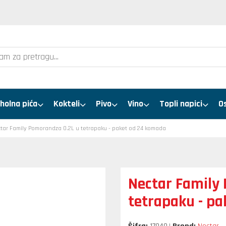
holna pića
Kokteli
Pivo
Vino
Topli napici
O
tar Family Pomorandza 0.2L u tetrapaku - paket od 24 komada
Nectar Family
tetrapaku - p