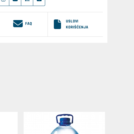
USLOVI
FAQ
KORIŠĆENJA