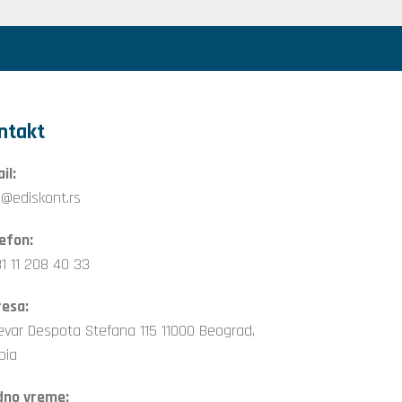
ntakt
il:
o@ediskont.rs
efon:
1 11 208 40 33
esa:
evar Despota Stefana 115 11000 Beograd,
bia
dno vreme: