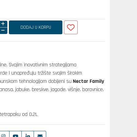
DODAJ U KORPU
ne. Svojim inovativnim strategijama
rde i unapređuju tržište svojim širokim
hunskom tehnologijom dobijeni su
Nectar Family
asa, jabuke, breskve, jagode, višnje, borovnice,
tetrapaku od 0.2L