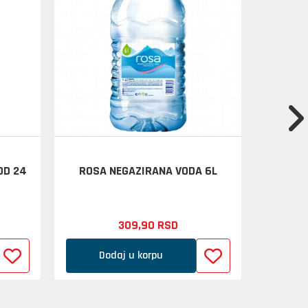
OD 24
ROSA NEGAZIRANA VODA 6L
SCHWEP
309,
90
RSD
Dodaj u korpu
D