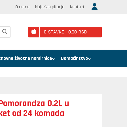
O nama
Najčešća pitanja
Kontakt
0
STAVKE
0,
00
RSD
snovne životne namirnice
Domaćinstvo
 Pomorandza 0.2L u
aket od 24 komada