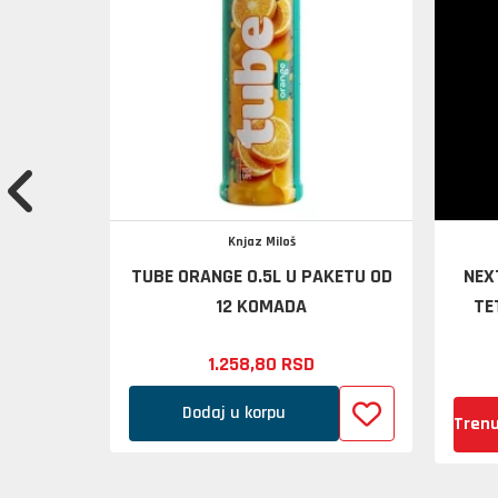
Knjaz Miloš
U PAKETU
TUBE ORANGE 0.5L U PAKETU OD
NEX
12 KOMADA
TE
1.258,
80
RSD
Dodaj u korpu
Trenu