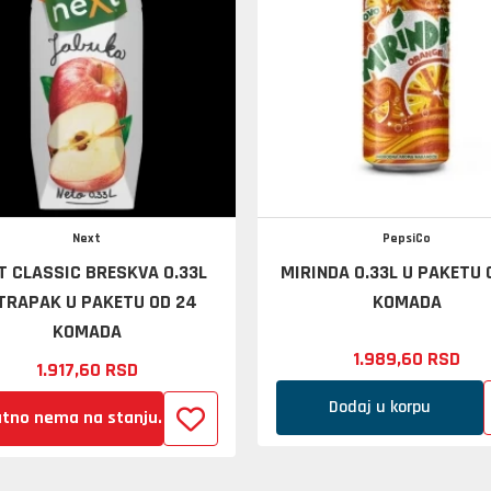
Next
PepsiCo
T CLASSIC BRESKVA 0.33L
MIRINDA 0.33L U PAKETU 
TRAPAK U PAKETU OD 24
KOMADA
KOMADA
1.989,
60
RSD
1.917,
60
RSD
Dodaj u korpu
tno nema na stanju.