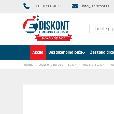
+381 11 208 40 33
info@ediskont.rs
Akcija
Bezalkoholna pića
Žestoka alko
Početna
Bezalkoholna pića
Sokovi
Negazirani sokovi
Nec