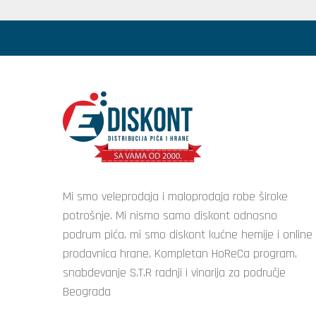
Mi smo veleprodaja i maloprodaja robe široke
potrošnje. Mi nismo samo diskont odnosno
podrum pića, mi smo diskont kućne hemije i online
prodavnica hrane. Kompletan HoReCa program,
snabdevanje S.T.R radnji i vinarija za područje
Beograda