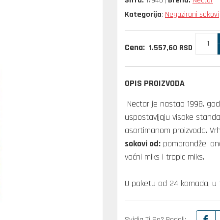
Šifra:
17940
Brend:
Nectar
Kategorija
Negazirani sokovi
:
Cena:
1.557,
60
RSD
OPIS PROIZVODA
Nectar je nastao 1998. godi
uspostavljaju visoke standa
asortimanom proizvoda. Vr
sokovi od:
pomorandže, anan
voćni miks i tropic miks.
U paketu od 24 komada, u 
Svidja Ti Se? Podeli: