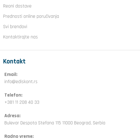
Reoni dostave
Prednosti online poručivanja
Svi brendovi
Kontaktirajte nas
Kontakt
Email:
info@ediskont.rs
Telefon:
+381 11 208 40 33
Adresa:
Bulevar Despota Stefana 115 11000 Beograd, Serbia
Radno vreme: