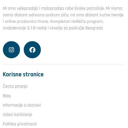
Mi smo veleprodaja i maloprodaja robe široke potrošnje. Mi nismo
samo diskont odnosno podrum pića, mi smo diskont kućne hemije
i online prodavnica hrane. Kompletan HoReCa program,
snabdevanje S.T.R radnji i vinarija za područje Beograda
Korisne stranice
Česta pitanja
Blog
Informacije o dostavi
Uslovi korišćenja
Politika privatnosti