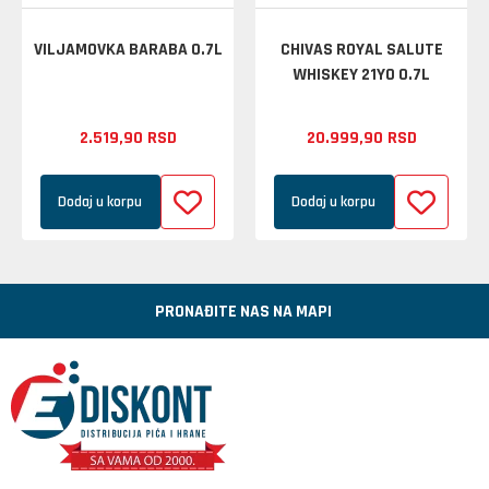
VILJAMOVKA BARABA 0.7L
CHIVAS ROYAL SALUTE
WHISKEY 21YO 0.7L
2.519,
90
RSD
20.999,
90
RSD
Dodaj u korpu
Dodaj u korpu
PRONAĐITE NAS NA MAPI