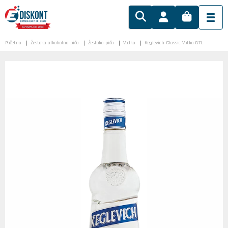
Početna
Žestoka alkoholna pića
Žestoka pića
Vodka
Keglevich Classic Votka 0.7L