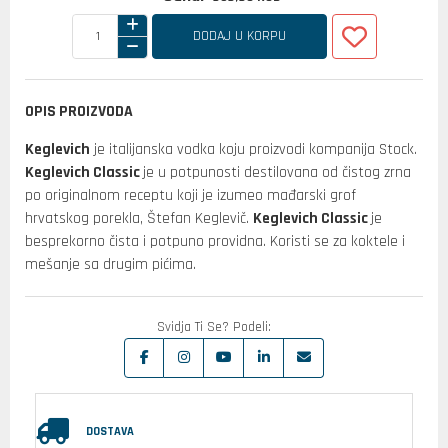
DODAJ U KORPU
OPIS PROIZVODA
Keglevich
je italijanska vodka koju proizvodi kompanija Stock.
Keglevich Classic
je u potpunosti destilovana od čistog zrna
po originalnom receptu koji je izumeo mađarski grof
hrvatskog porekla, Štefan Keglevič.
Keglevich Classic
je
besprekorno čista i potpuno providna. Koristi se za koktele i
mešanje sa drugim pićima.
Svidja Ti Se? Podeli:
DOSTAVA