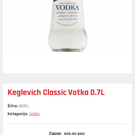
Keglevich Classic Votka 0.7L
Šifra:
4031
Kategorija
Vodka
:
Cena:
959,
90
RSD