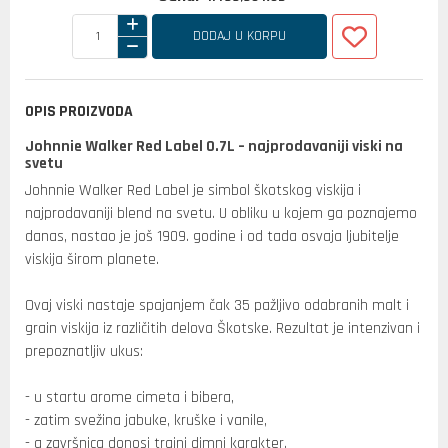
DODAJ U KORPU
OPIS PROIZVODA
Johnnie Walker Red Label 0.7L – najprodavaniji viski na
svetu
Johnnie Walker Red Label je simbol škotskog viskija i
najprodavaniji blend na svetu. U obliku u kojem ga poznajemo
danas, nastao je još 1909. godine i od tada osvaja ljubitelje
viskija širom planete.
Ovaj viski nastaje spajanjem čak 35 pažljivo odabranih malt i
grain viskija iz različitih delova Škotske. Rezultat je intenzivan i
prepoznatljiv ukus:
- u startu arome cimeta i bibera,
- zatim svežina jabuke, kruške i vanile,
- a završnica donosi trajni dimni karakter.