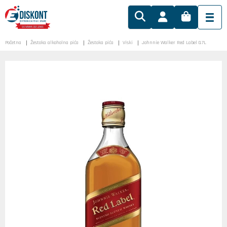
Početna
Žestoka alkoholna pića
Žestoka pića
Viski
Johnnie Walker Red Label 0.7L