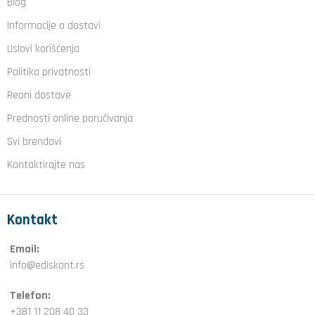
Blog
Informacije o dostavi
Uslovi korišćenja
Politika privatnosti
Reoni dostave
Prednosti online poručivanja
Svi brendovi
Kontaktirajte nas
Kontakt
Email:
info@ediskont.rs
Telefon:
+381 11 208 40 33