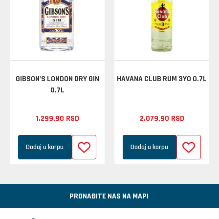
GIBSON'S LONDON DRY GIN
HAVANA CLUB RUM 3YO 0.7L
0.7L
1.299,
90
RSD
2.079,
90
RSD
Dodaj u korpu
Dodaj u korpu
PRONAĐITE NAS NA MAPI