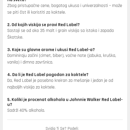
Zbog pristupačne cene, bogatog ukusa i univerzalnosti – može
se piti čist ili koristiti za koktele.
2. Od kojih viskija se pravi Red Label?
Sastoji se od oko 35 malt i grain viskija sa istoka i zapada
Škotske.
3. Koje su glavne arome i ukusi Red Label-a?
Dominiraju začini (cimet, biber), voćne note (jabuka, kruška,
vanila) i dimna završnica.
4. Da li je Red Label pogodan za koktele?
Da, Red Label je posebno kreiran za mešanje i jedan je od
najboljih viskija za koktele.
5. Koliki je procenat alkohola u Johnnie Walker Red Label-
u?
Sadrži 40% alkohola.
Svidja Ti Se? Podeli: