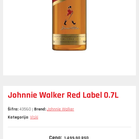
Johnnie Walker Red Label 0.7L
Šifra:
43560
Brend:
Johnnie Walker
Kategorija
Viski
:
Cena:
1.499,
90
RSD