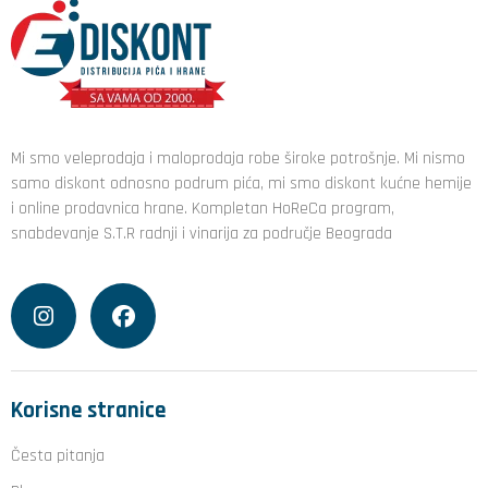
Mi smo veleprodaja i maloprodaja robe široke potrošnje. Mi nismo
samo diskont odnosno podrum pića, mi smo diskont kućne hemije
i online prodavnica hrane. Kompletan HoReCa program,
snabdevanje S.T.R radnji i vinarija za područje Beograda
Korisne stranice
Česta pitanja