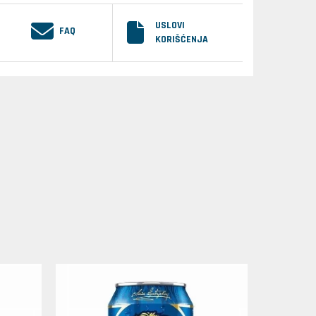
USLOVI
FAQ
KORIŠĆENJA