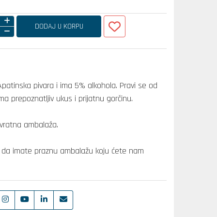
DODAJ U KORPU
Apatinska pivara i ima 5% alkohola. Pravi se od
 ima prepoznatljiv ukus i prijatnu gorčinu.
ovratna ambalaža.
no da imate praznu ambalažu koju ćete nam