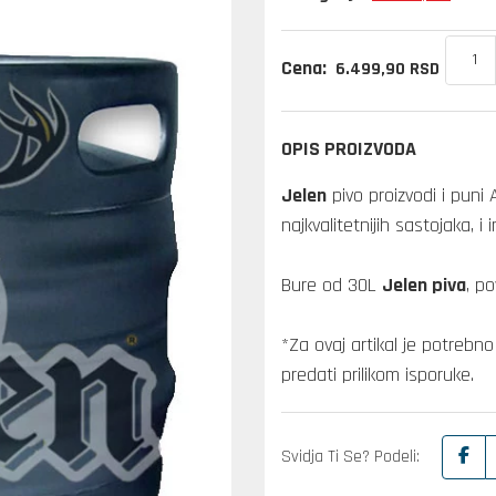
Cena:
6.499,
90
RSD
OPIS PROIZVODA
Jelen
pivo proizvodi i puni 
najkvalitetnijih sastojaka, i
Bure od 30L
Jelen piva
, p
*Za ovaj artikal je potreb
predati prilikom isporuke.
Svidja Ti Se? Podeli: