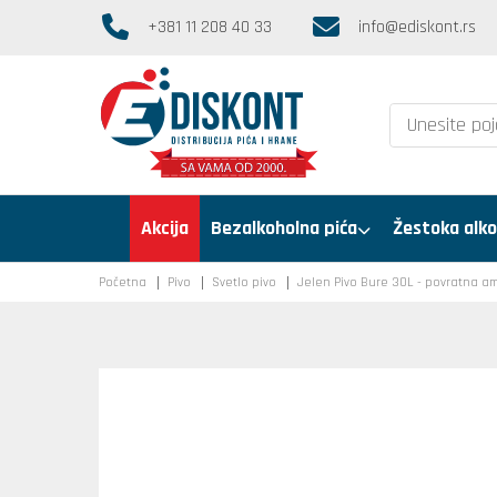
+381 11 208 40 33
info@ediskont.rs
Akcija
Bezalkoholna pića
Žestoka alko
Početna
Pivo
Svetlo pivo
Jelen Pivo Bure 30L - povratna a