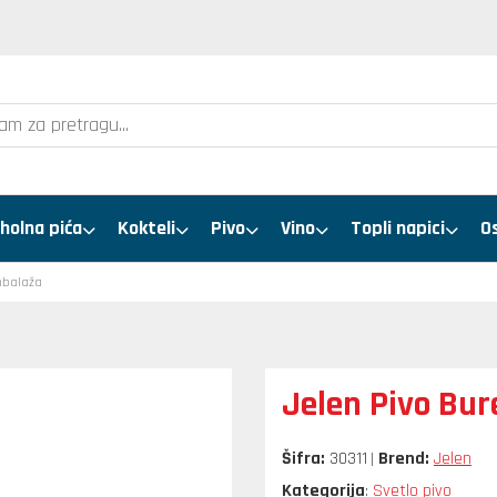
holna pića
Kokteli
Pivo
Vino
Topli napici
O
mbalaža
Jelen Pivo Bur
Šifra:
30311
Brend:
Jelen
Kategorija
Svetlo pivo
: