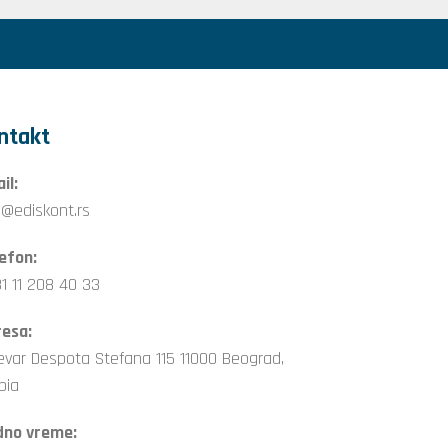
ntakt
il:
o@ediskont.rs
efon:
1 11 208 40 33
esa:
evar Despota Stefana 115 11000 Beograd,
bia
dno vreme: