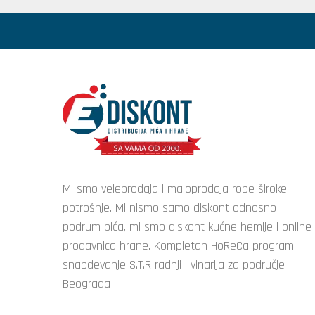
Mi smo veleprodaja i maloprodaja robe široke
potrošnje. Mi nismo samo diskont odnosno
podrum pića, mi smo diskont kućne hemije i online
prodavnica hrane. Kompletan HoReCa program,
snabdevanje S.T.R radnji i vinarija za područje
Beograda