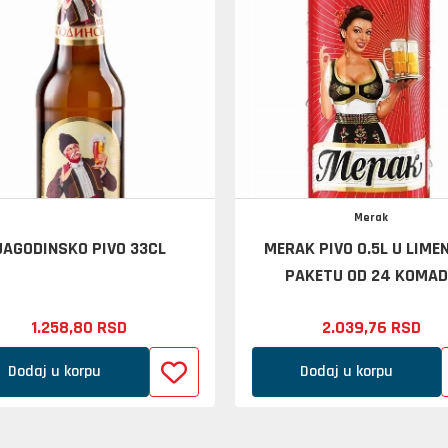
Merak
JAGODINSKO PIVO 33CL
MERAK PIVO 0.5L U LIMEN
PAKETU OD 24 KOMA
1.258,
80
RSD
2.039,
76
RSD
Dodaj u korpu
Dodaj u korpu