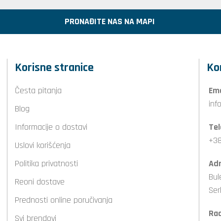
PRONAĐITE NAS NA MAPI
Korisne stranice
Ko
Česta pitanja
Ema
inf
Blog
Informacije o dostavi
Tel
+38
Uslovi korišćenja
Politika privatnosti
Adr
Bul
Reoni dostave
Ser
Prednosti online poručivanja
Ra
Svi brendovi