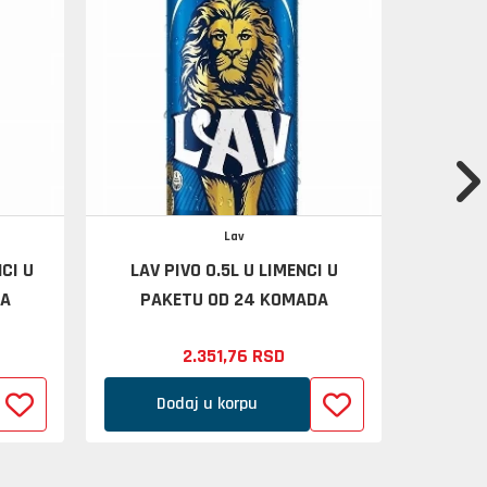
Lav
CI U
LAV PIVO 0.5L U LIMENCI U
AMS
DA
PAKETU OD 24 KOMADA
2.351,
76
RSD
Dodaj u korpu
D