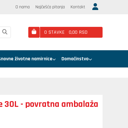
O nama
Najčešća pitanja
Kontakt
0
STAVKE
0,
00
RSD
snovne životne namirnice
Domaćinstvo
e 30L - povratna ambalaža