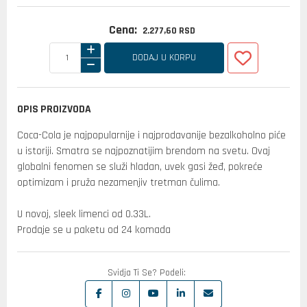
Cena:
2.277,
60
RSD
DODAJ U KORPU
OPIS PROIZVODA
Coca-Cola je najpopularnije i najprodavanije bezalkoholno piće
u istoriji. Smatra se najpoznatijim brendom na svetu. Ovaj
globalni fenomen se služi hladan, uvek gasi žeđ, pokreće
optimizam i pruža nezamenjiv tretman čulima.
U novoj, sleek limenci od 0.33L.
Prodaje se u paketu od 24 komada
Svidja Ti Se? Podeli: