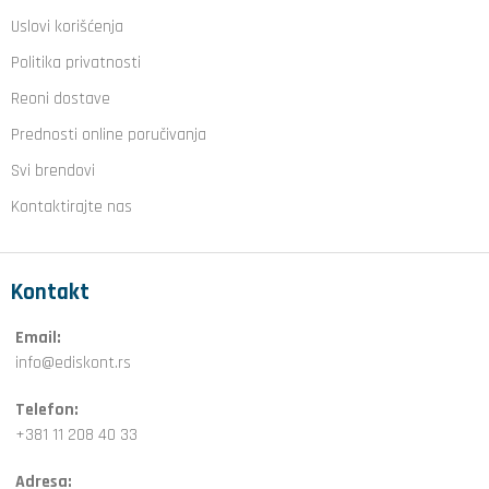
Uslovi korišćenja
Politika privatnosti
Reoni dostave
Prednosti online poručivanja
Svi brendovi
Kontaktirajte nas
Kontakt
Email:
info@ediskont.rs
Telefon:
+381 11 208 40 33
Adresa: