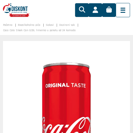
Početna
Bezalkoholna pića
Sokovi
Gazirani sok
Coca Cola Sleek Can 0.33L limenka u paketu od 24 komada