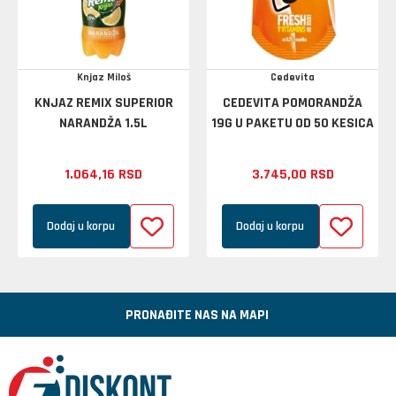
Knjaz Miloš
Cedevita
KNJAZ REMIX SUPERIOR
CEDEVITA POMORANDŽA
NARANDŽA 1.5L
19G U PAKETU OD 50 KESICA
1.064,
16
RSD
3.745,
00
RSD
Dodaj u korpu
Dodaj u korpu
PRONAĐITE NAS NA MAPI