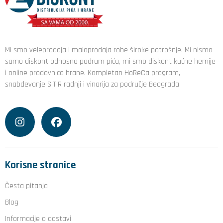
Mi smo veleprodaja i maloprodaja robe široke potrošnje. Mi nismo
samo diskont odnosno podrum pića, mi smo diskont kućne hemije
i online prodavnica hrane. Kompletan HoReCa program,
snabdevanje S.T.R radnji i vinarija za područje Beograda
Korisne stranice
Česta pitanja
Blog
Informacije o dostavi