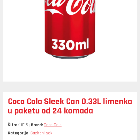
Coca Cola Sleek Can 0.33L limenka
u paketu od 24 komada
Šifra:
11015
Brend:
Coca-Cola
Kategorija
Gazirani sok
: