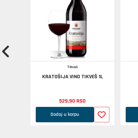
Tikveš
 2L
KRATOŠIJA VINO TIKVEŠ 1L
529,
90
RSD
Dodaj u korpu