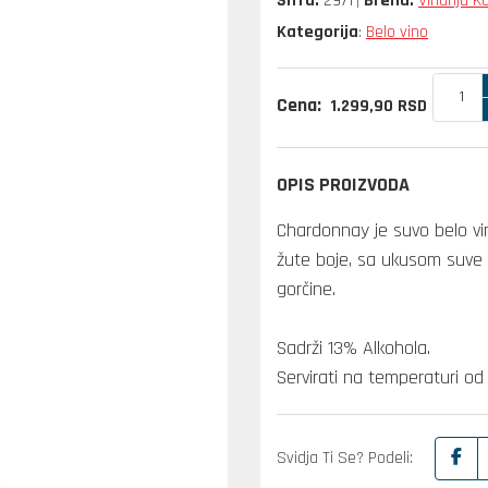
Šifra:
2971
Brend:
Vinarija K
Kategorija
Belo vino
:
Cena:
1.299,
90
RSD
OPIS PROIZVODA
Chardonnay je suvo belo vin
žute boje, sa ukusom suve
gorčine.
Sadrži 13% Alkohola.
Servirati na temperaturi od 
Svidja Ti Se? Podeli: