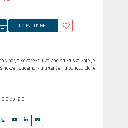
ovačević
DODAJ U KORPU
o vinarije Kovačević. Ovo vino sa Fruške Gore je
 smokve i badema. Karakteriše ga punoća blage
10°C do 12°C.