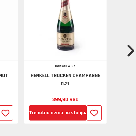
Henkell & Co
NOT
HENKELL TROCKEN CHAMPAGNE
L
0.2L
399,
90
RSD
Trenutno nema na stanju.
D