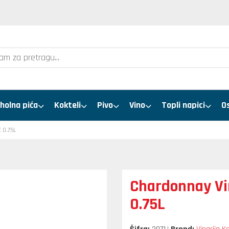
holna pića
Kokteli
Pivo
Vino
Topli napici
O
 0.75L
Chardonnay Vin
0.75L