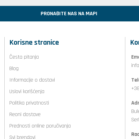
PRONAĐITE NAS NA MAPI
Korisne stranice
Ko
Česta pitanja
Ema
inf
Blog
Informacije o dostavi
Tel
+38
Uslovi korišćenja
Politika privatnosti
Adr
Bul
Reoni dostave
Ser
Prednosti online poručivanja
Ra
Svi brendovi