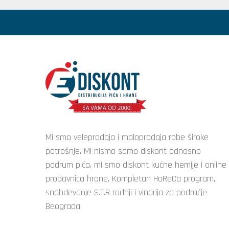
Mi smo veleprodaja i maloprodaja robe široke
potrošnje. Mi nismo samo diskont odnosno
podrum pića, mi smo diskont kućne hemije i online
prodavnica hrane. Kompletan HoReCa program,
snabdevanje S.T.R radnji i vinarija za područje
Beograda