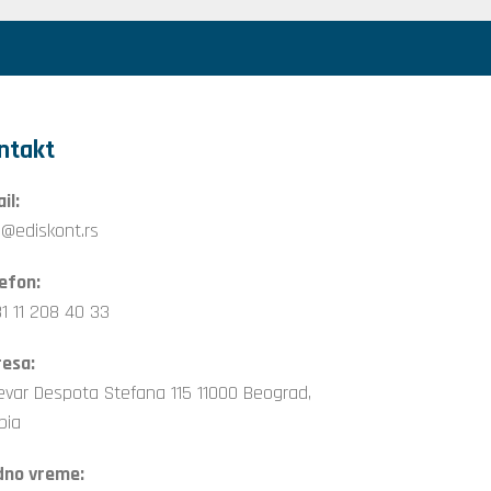
ntakt
il:
o@ediskont.rs
efon:
1 11 208 40 33
esa:
evar Despota Stefana 115 11000 Beograd,
bia
dno vreme: