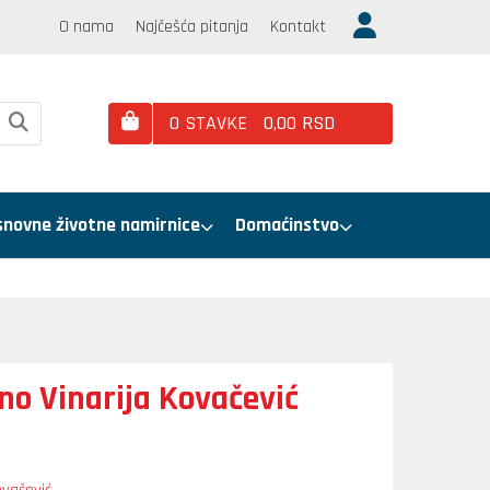
O nama
Najčešća pitanja
Kontakt
0
STAVKE
0,
00
RSD
snovne životne namirnice
Domaćinstvo
o Vinarija Kovačević