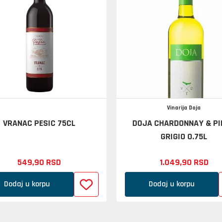
Vinarija Doja
VRANAC PESIC 75CL
DOJA CHARDONNAY & PI
GRIGIO 0.75L
549,
90
RSD
1.049,
90
RSD
Dodaj u korpu
Dodaj u korpu