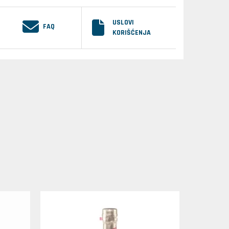
USLOVI
FAQ
KORIŠĆENJA