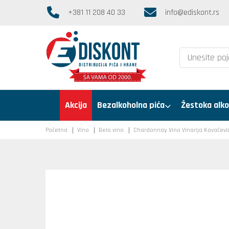
+381 11 208 40 33
info@ediskont.rs
Akcija
Bezalkoholna pića
Žestoka alko
Početna
Vino
Belo vino
Chardonnay Vino Vinarija Kovačević