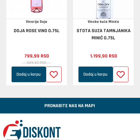
Vinarija Doja
Vinska kuća Minića
DOJA ROSE VINO 0.75L
STOTA SUZA TAMNJANIKA
MINIĆ 0.75L
799,
99
RSD
1.199,
90
RSD
889,
90
RSD
Dodaj u korpu
Dodaj u korpu
PRONAĐITE NAS NA MAPI