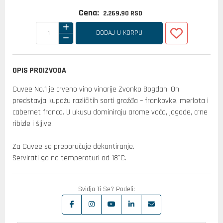
Cena:
2.269,
90
RSD
DODAJ U KORPU
OPIS PROIZVODA
Cuvee No.1 je crveno vino vinarije Zvonko Bogdan. On
predstavja kupažu različitih sorti grožđa – frankovke, merlota i
cabernet franca. U ukusu dominiraju arome voća, jagode, crne
ribizle i šljive.
Za Cuvee se preporučuje dekantiranje.
Servirati ga na temperaturi od 18°C.
Svidja Ti Se? Podeli: