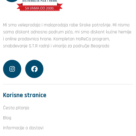
Mi smo veleprodaja i maloprodaja robe široke potrošnje. Mi nismo
samo diskont odnosno podrum pića, mi smo diskont kućne hemije
i online prodavnica hrane. Kompletan HoReCa program,
snabdevanje S.T.R radnji i vinarija za područje Beograda
Korisne stranice
Česta pitanja
Blog
Informacije o dostavi