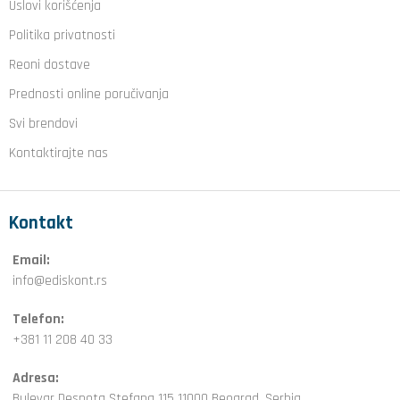
Uslovi korišćenja
Politika privatnosti
Reoni dostave
Prednosti online poručivanja
Svi brendovi
Kontaktirajte nas
Kontakt
Email:
info@ediskont.rs
Telefon:
+381 11 208 40 33
Adresa:
Bulevar Despota Stefana 115 11000 Beograd, Serbia