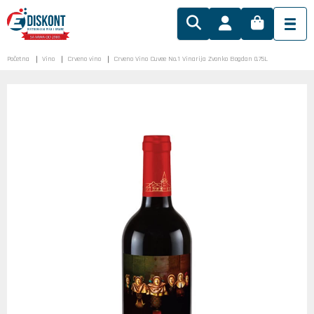
Početna
Vino
Crveno vino
Crveno Vino Cuvee No.1 Vinarija Zvonko Bogdan 0.75L