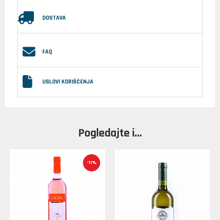
DOSTAVA
FAQ
USLOVI KORIŠĆENJA
Pogledajte i...
-11%