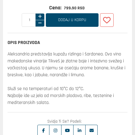
Cena:
799,
90
RSD
DODAJ U KORPU
OPIS PROIZVODA
Aleksandria predstavlja kupažu rizlinga i šardonea. Ovo vino
makedonske vinarije Tikveš je zlatne boje i intezivno svežeg i
voćkastog ukusa. U njemu se osećaju arome banane, kruške i
breskve, kao i jabuke, narandže i limuna.
Služi se na temperaturi od 10°C do 12°C.
Najbolje ide uz jela od morskih plodova, ribe, testenine i
mediteranskih salata.
Svidja Ti Se? Podeli: