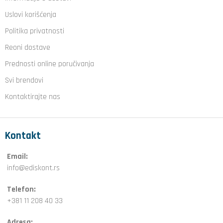
Uslovi korišćenja
Politika privatnosti
Reoni dostave
Prednosti online poručivanja
Svi brendovi
Kontaktirajte nas
Kontakt
Email:
info@ediskont.rs
Telefon:
+381 11 208 40 33
Adresa: