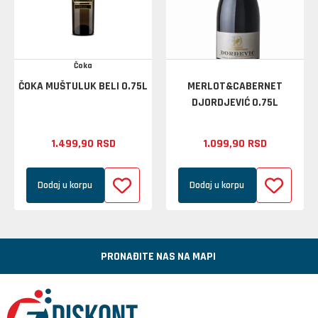
Čoka
ČOKA MUŠTULUK BELI 0.75L
MERLOT&CABERNET
DJORDJEVIĆ 0.75L
1.499,
90
RSD
1.099,
90
RSD
Dodaj u korpu
Dodaj u korpu
PRONAĐITE NAS NA MAPI