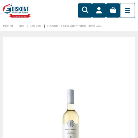
Početna
Vino
Belo vino
Aleksandria Belo Vino Vinarija Tikveš 0.75L