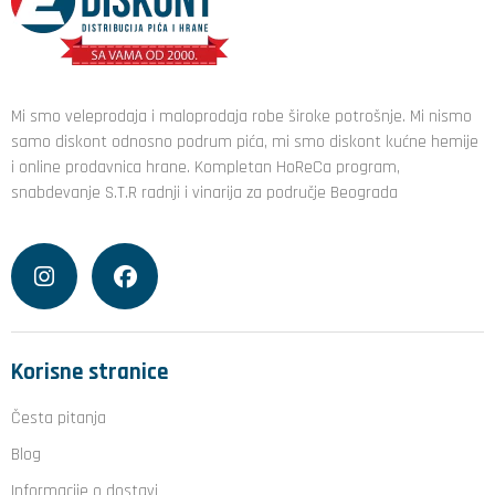
Mi smo veleprodaja i maloprodaja robe široke potrošnje. Mi nismo
samo diskont odnosno podrum pića, mi smo diskont kućne hemije
i online prodavnica hrane. Kompletan HoReCa program,
snabdevanje S.T.R radnji i vinarija za područje Beograda
Korisne stranice
Česta pitanja
Blog
Informacije o dostavi