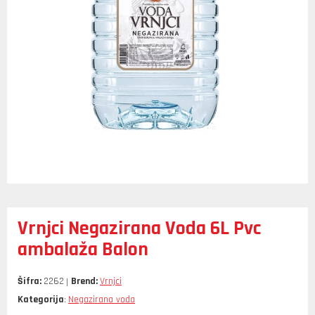
Vrnjci Negazirana Voda 6L Pvc
ambalaža Balon
Šifra:
2262
Brend:
Vrnjci
Kategorija
Negazirana voda
: