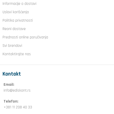
Informacije o dostavi
Uslovi korišćenja
Politika privatnosti
Reoni dostave
Prednosti online poručivanja
Svi brendovi
Kontaktirajte nas
Kontakt
Email:
info@ediskont.rs
Telefon:
+381 11 208 40 33