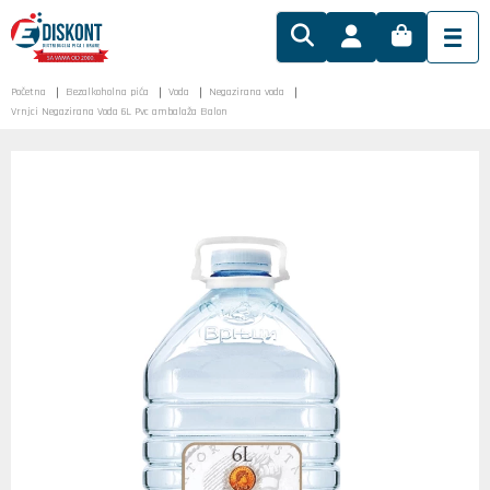
Početna
Bezalkoholna pića
Voda
Negazirana voda
Vrnjci Negazirana Voda 6L Pvc ambalaža Balon