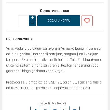
Cena:
209,
90
RSD
DODAJ U KORPU
OPIS PROIZVODA
Vrnjci voda je poreklom sa izvora iz Vrnjačke Banje i flašira se
od 1970. godine. Ona sadrži natrijum, magnezijum i kalcijum
koji pomaže u borbi protiv raznih bolesti. Takođe, blagotvorno
utiče na sistem organa za varenje. Postoji negazirana voda,
gazirana i blago gazirana voda Vrnjci.
Proizvodi se u ambalaži od 0.5L i 2L, balon 6L, staklenoj flašici
od 0.25L, 0.33L i 1L (povratne i nepovratne ambalaže).
Svidja Ti Se? Podeli: