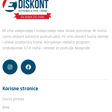
Mi smo veleprodaja i maloprodaja robe široke potrošnje. Mi nismo
samo diskont odnosno podrum pića, mi smo diskont kućne hemije
i online prodavnica hrane. Kompletan HoReCa program,
snabdevanje S.T.R radnji i vinarija za područje Beograda
Korisne stranice
Česta pitanja
Blog