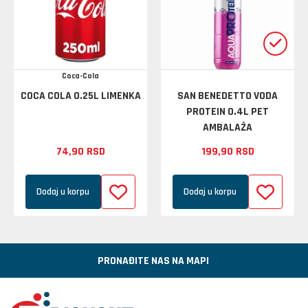
Coca-Cola
COCA COLA 0.25L LIMENKA
SAN BENEDETTO VODA
PROTEIN 0.4L PET
AMBALAŽA
74,
90
RSD
199,
90
RSD
Dodaj u korpu
Dodaj u korpu
PRONAĐITE NAS NA MAPI