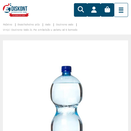
Početna
Bezalkoholna pića
Voda
Gazirana voda
Vrnjci Gazirana Voda 2L Pvc ambalaža u paketu od 6 komada