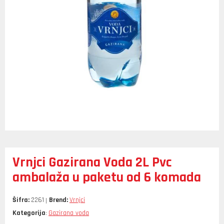
Vrnjci Gazirana Voda 2L Pvc
ambalaža u paketu od 6 komada
Šifra:
2261
Brend:
Vrnjci
Kategorija
Gazirana voda
: