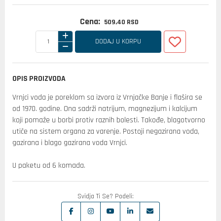
Cena:
509,
40
RSD
DODAJ U KORPU
OPIS PROIZVODA
Vrnjci voda je poreklom sa izvora iz Vrnjačke Banje i flašira se
od 1970. godine. Ona sadrži natrijum, magnezijum i kalcijum
koji pomaže u borbi protiv raznih bolesti. Takođe, blagotvorno
utiče na sistem organa za varenje. Postoji negazirana voda,
gazirana i blago gazirana voda Vrnjci.
U paketu od 6 komada.
Svidja Ti Se? Podeli: