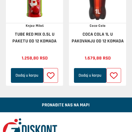
Knjaz Miloš
Coca-Cola
TUBE RED MIX 0.5L U
COCA COLA 1L U
PAKETU OD 12 KOMADA
PAKOVANJU OD 12 KOMADA
1.258,
80
RSD
1.679,
88
RSD
Dodaj u korpu
Dodaj u korpu
PRONAĐITE NAS NA MAPI