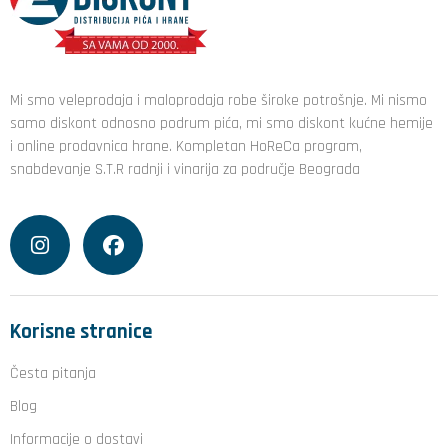
Mi smo veleprodaja i maloprodaja robe široke potrošnje. Mi nismo
samo diskont odnosno podrum pića, mi smo diskont kućne hemije
i online prodavnica hrane. Kompletan HoReCa program,
snabdevanje S.T.R radnji i vinarija za područje Beograda
Korisne stranice
Česta pitanja
Blog
Informacije o dostavi