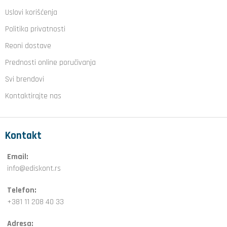
Uslovi korišćenja
Politika privatnosti
Reoni dostave
Prednosti online poručivanja
Svi brendovi
Kontaktirajte nas
Kontakt
Email:
info@ediskont.rs
Telefon:
+381 11 208 40 33
Adresa: