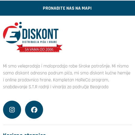
PRONAĐITE NAS NA MAPI
Mi smo veleprodaja i maloprodaja robe široke potrošnje. Mi nismo
samo diskont odnosno podrum pića, mi smo diskont kućne hemije
i online prodavnica hrane. Kompletan HoReCa program,
snabdevanje S.T.R radnji i vinarija za područje Beograda