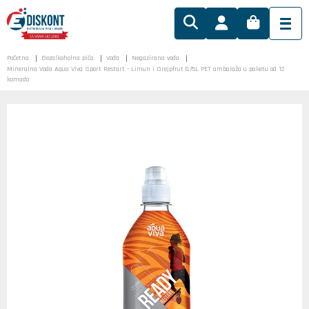
Početna
Bezalkoholna pića
Voda
Negazirana voda
Mineralna Voda Aqua Viva Sport Restart - Limun i Grejpfrut 0.75L PET ambalaža u paketu od 12
komada