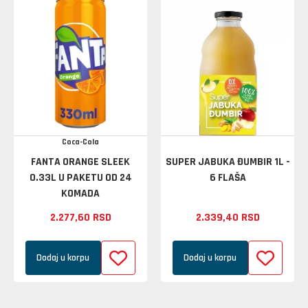
Coca-Cola
FANTA ORANGE SLEEK
SUPER JABUKA ĐUMBIR 1L -
0.33L U PAKETU OD 24
6 FLAŠA
KOMADA
2.277,
60
RSD
2.339,
40
RSD
Dodaj u korpu
Dodaj u korpu