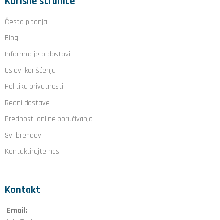
Korisne stranice
Česta pitanja
Blog
Informacije o dostavi
Uslovi korišćenja
Politika privatnosti
Reoni dostave
Prednosti online poručivanja
Svi brendovi
Kontaktirajte nas
Kontakt
Email: