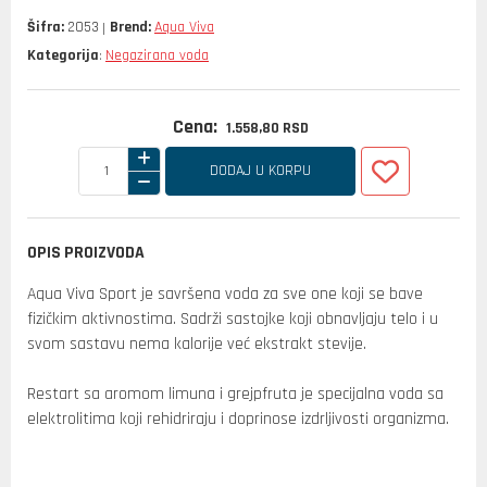
Šifra:
2053
Brend:
Aqua Viva
Kategorija
Negazirana voda
:
Cena:
1.558,
80
RSD
DODAJ U KORPU
OPIS PROIZVODA
Aqua Viva Sport je savršena voda za sve one koji se bave
fizičkim aktivnostima. Sadrži sastojke koji obnavljaju telo i u
svom sastavu nema kalorije već ekstrakt stevije.
Restart sa aromom limuna i grejpfruta je specijalna voda sa
elektrolitima koji rehidriraju i doprinose izdrljivosti organizma.