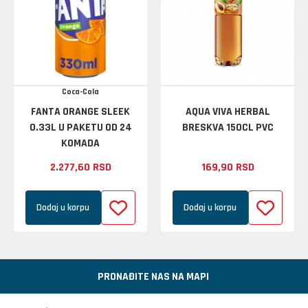
Coca-Cola
FANTA ORANGE SLEEK
AQUA VIVA HERBAL
0.33L U PAKETU OD 24
BRESKVA 150CL PVC
KOMADA
2.277,
60
RSD
169,
90
RSD
Dodaj u korpu
Dodaj u korpu
PRONAĐITE NAS NA MAPI