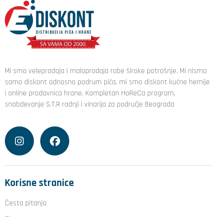
Mi smo veleprodaja i maloprodaja robe široke potrošnje. Mi nismo
samo diskont odnosno podrum pića, mi smo diskont kućne hemije
i online prodavnica hrane. Kompletan HoReCa program,
snabdevanje S.T.R radnji i vinarija za područje Beograda
Korisne stranice
Česta pitanja