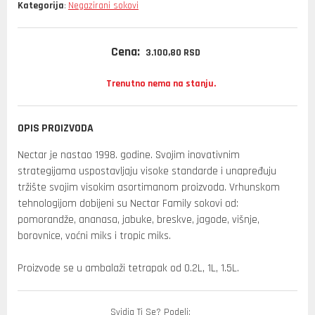
Kategorija
Negazirani sokovi
:
Cena:
3.100,
80
RSD
Trenutno nema na stanju.
OPIS PROIZVODA
Nectar je nastao 1998. godine. Svojim inovativnim
strategijama uspostavljaju visoke standarde i unapređuju
tržište svojim visokim asortimanom proizvoda. Vrhunskom
tehnologijom dobijeni su Nectar Family sokovi od:
pomorandže, ananasa, jabuke, breskve, jagode, višnje,
borovnice, voćni miks i tropic miks.
Proizvode se u ambalaži tetrapak od 0.2L, 1L, 1.5L.
Svidja Ti Se? Podeli: