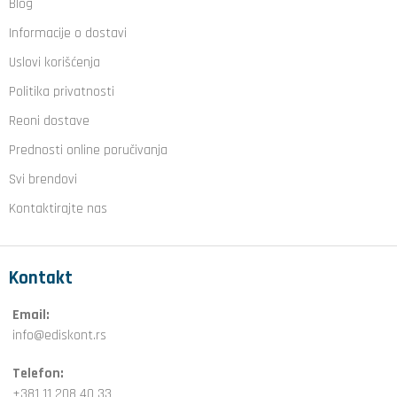
Blog
Informacije o dostavi
Uslovi korišćenja
Politika privatnosti
Reoni dostave
Prednosti online poručivanja
Svi brendovi
Kontaktirajte nas
Kontakt
Email:
info@ediskont.rs
Telefon:
+381 11 208 40 33