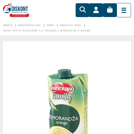
Početna
Bezalkoholna pića
Sokovi
Negazirani sokovi
Nectar Family Pomorandža 1L u Tetrapaku u pakovanju od 12 komada