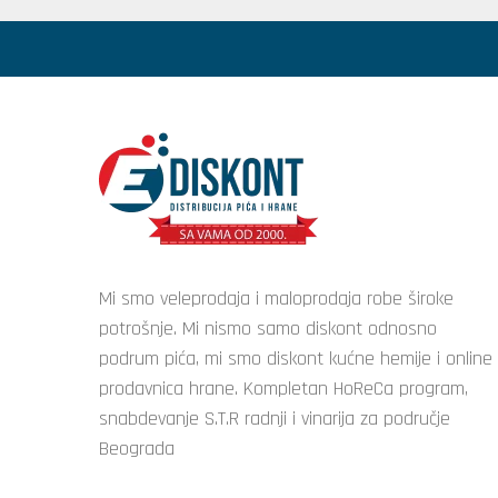
Mi smo veleprodaja i maloprodaja robe široke
potrošnje. Mi nismo samo diskont odnosno
podrum pića, mi smo diskont kućne hemije i online
prodavnica hrane. Kompletan HoReCa program,
snabdevanje S.T.R radnji i vinarija za područje
Beograda