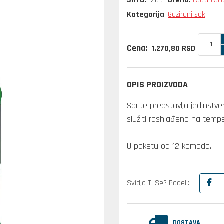
Šifra:
1209
Brend:
Coca-Col
Kategorija
Gazirani sok
:
Cena:
1.270,
80
RSD
OPIS PROIZVODA
Sprite predstavlja jedinstve
služiti rashlađeno na tempe
U paketu od 12 komada.
Svidja Ti Se? Podeli:
DOSTAVA