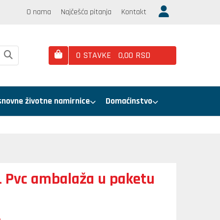
O nama
Najčešća pitanja
Kontakt
0
STAVKE
0,
00
RSD
snovne životne namirnice
Domaćinstvo
L Pvc ambalaža u paketu