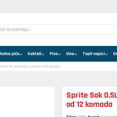
holna pića
Kokteli
Pivo
Vino
Topli napici
O
ok 0.5L Pvc ambalaža u paketu od 12 komada
Sprite Sok 0.5
od 12 komada