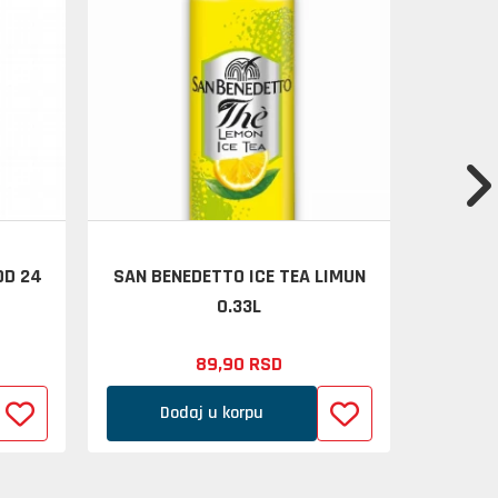
OD 24
SAN BENEDETTO ICE TEA LIMUN
COCA CO
0.33L
89,
90
RSD
Dodaj u korpu
D