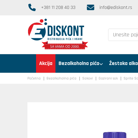
+381 11 208 40 33
info@ediskont.rs
Akcija
Bezalkoholna pića
Žestoka alko
Početna
Bezalkoholna pića
Sokovi
Gazirani sok
Sprite S