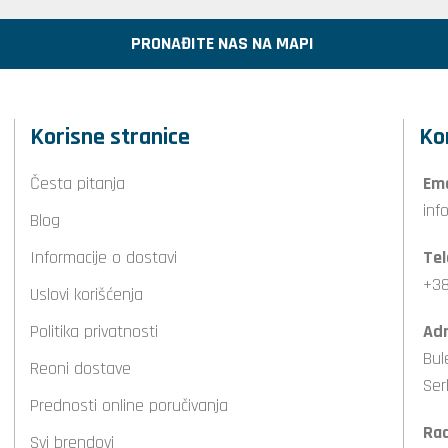
PRONAĐITE NAS NA MAPI
Korisne stranice
Ko
Česta pitanja
Ema
inf
Blog
Informacije o dostavi
Tel
+38
Uslovi korišćenja
Politika privatnosti
Adr
Bul
Reoni dostave
Ser
Prednosti online poručivanja
Ra
Svi brendovi