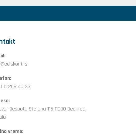
ntakt
il:
o@ediskont.rs
efon:
1 11 208 40 33
esa:
evar Despota Stefana 115 11000 Beograd,
bia
dno vreme: