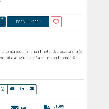
a
DODAJ U KORPU
nu kombinaciju limuna i limete. Ovo gazirano piće
raturi oko 12°C sa kriškom limuna ili narandže.
USLOVI
FAQ