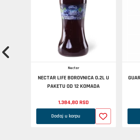
Nectar
A 0.5L U
NECTAR LIFE BOROVNICA 0.2L U
GUAR
MADA
PAKETU OD 12 KOMADA
1.384,
80
RSD
Dodaj u korpu