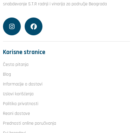
snabdevanje S.T.R radnji i vinarija za područje Beograda
Korisne stranice
Česta pitanja
Blog
Informacije o dostavi
Uslovi korišćenja
Politika privatnosti
Reoni dostave
Prednosti online poručivanja