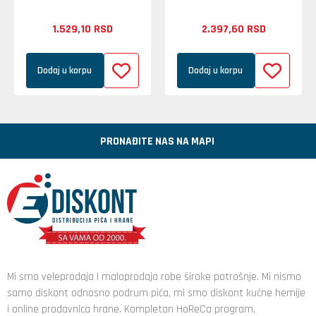
1.529,
10
RSD
2.397,
60
RSD
Dodaj u korpu
Dodaj u korpu
PRONAĐITE NAS NA MAPI
Mi smo veleprodaja i maloprodaja robe široke potrošnje. Mi nismo
samo diskont odnosno podrum pića, mi smo diskont kućne hemije
i online prodavnica hrane. Kompletan HoReCa program,