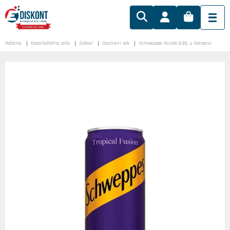
Početna
Bezalkoholna pića
Sokovi
Gazirani sok
Schweppes Purple 0.33L u konzervi