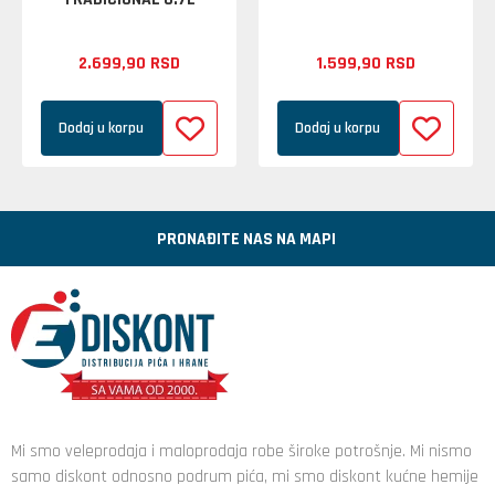
2.699,
90
RSD
1.599,
90
RSD
Dodaj u korpu
Dodaj u korpu
PRONAĐITE NAS NA MAPI
Mi smo veleprodaja i maloprodaja robe široke potrošnje. Mi nismo
samo diskont odnosno podrum pića, mi smo diskont kućne hemije