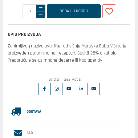
DODAJ U KORPU
OPIS PROIZVODA
Zanimljivog naziva ovaj liker od višnje Maraske Baba Višnja je
proizveden po originalnoj recepturi. Sadrži 25% alkohola.
Preporučuje se uz mnoge deserte ili kao aperitiv.
Svidja Ti Se? Podeli:
DOSTAVA
FAQ