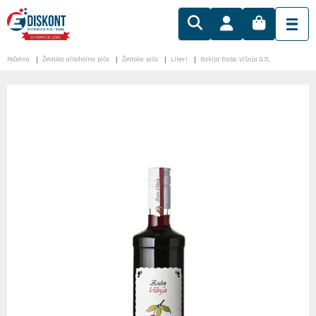
Početna
Žestoka alkoholna pića
Žestoka pića
Likeri
Rakija Baba Višnja 0.7L