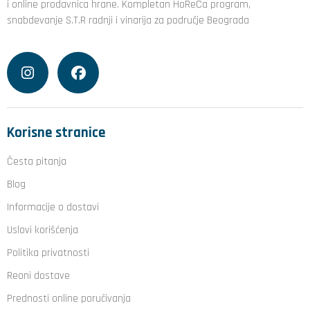
i online prodavnica hrane. Kompletan HoReCa program,
snabdevanje S.T.R radnji i vinarija za područje Beograda
Korisne stranice
Česta pitanja
Blog
Informacije o dostavi
Uslovi korišćenja
Politika privatnosti
Reoni dostave
Prednosti online poručivanja