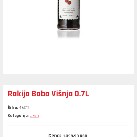
Rakija Baba Višnja 0.7L
Šifra:
46011
Kategorija
Likeri
:
Cena:
1.399,
90
RSD