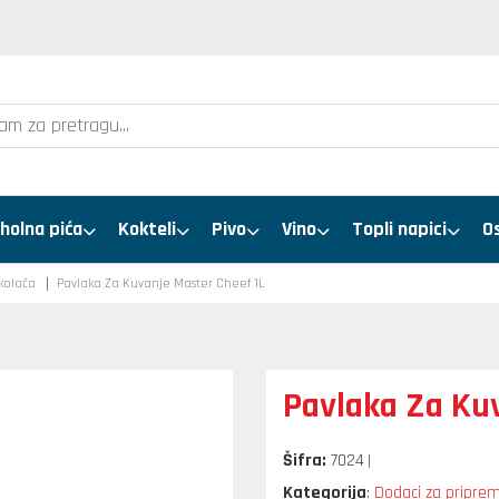
holna pića
Kokteli
Pivo
Vino
Topli napici
O
 kolača
Pavlaka Za Kuvanje Master Cheef 1L
Pavlaka Za Ku
Šifra:
7024
Kategorija
Dodaci za pripremu
: