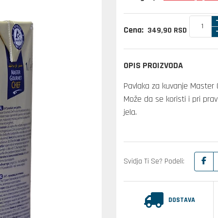
Cena:
349,
90
RSD
OPIS PROIZVODA
Pavlaka za kuvanje Master C
Može da se koristi i pri pra
jela.
Svidja Ti Se? Podeli:
DOSTAVA