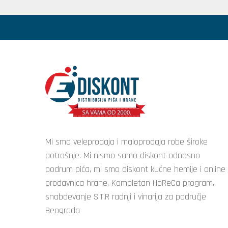
Mi smo veleprodaja i maloprodaja robe široke
potrošnje. Mi nismo samo diskont odnosno
podrum pića, mi smo diskont kućne hemije i online
prodavnica hrane. Kompletan HoReCa program,
snabdevanje S.T.R radnji i vinarija za područje
Beograda