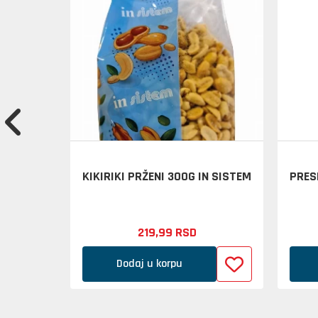
A 5G -
KIKIRIKI PRŽENI 300G IN SISTEM
PRES
SICA
219,
99
RSD
Dodaj u korpu