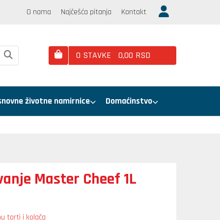
O nama
Najčešća pitanja
Kontakt
0
STAVKE
0,
00
RSD
snovne životne namirnice
Domaćinstvo
vanje Master Cheef 1L
 torti i kolača