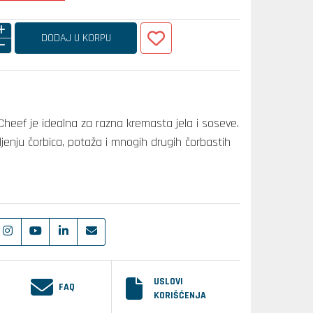
DODAJ U KORPU
heef je idealna za razna kremasta jela i soseve.
vljenju čorbica, potaža i mnogih drugih čorbastih
USLOVI
FAQ
KORIŠĆENJA