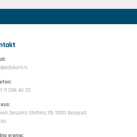
ntakt
il:
o@ediskont.rs
efon:
1 11 208 40 33
esa:
evar Despota Stefana 115 11000 Beograd,
bia
dno vreme: