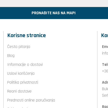
PRONAĐITE NAS NA MAPI
Korisne stranice
Ko
Česta pitanja
Ema
inf
Blog
Informacije o dostavi
Tel
+38
Uslovi korišćenja
Politika privatnosti
Adr
Bul
Reoni dostave
Ser
Prednosti online poručivanja
Ra