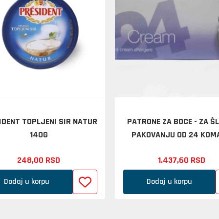
IDENT TOPLJENI SIR NATUR
PATRONE ZA BOCE - ZA Š
140G
PAKOVANJU OD 24 KOM
248,
00
RSD
1.437,
60
RSD
Dodaj u korpu
Dodaj u korpu