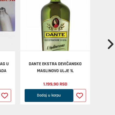
LAG U
DANTE EKSTRA DEVIČANSKO
J
ADA
MASLINOVO ULJE 1L
1.199,
90
RSD
Dodaj u korpu
D