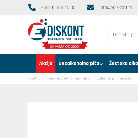
+381 11 208 40 33
info@ediskont.rs
Akcija
Bezalkoholna pića
Žestoka alko
Početna
Osnovne životne namirnice
Dodaci za pripremu torti i