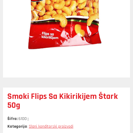
Smoki Flips Sa Kikirikijem Štark
50g
Šifra:
6100
Kategorija
Slani konditorski proizvodi
: