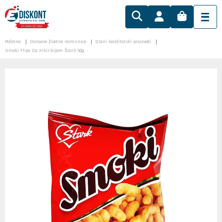
Početna
Osnovne životne namirnice
Slani konditorski proizvodi
Smoki Flips Sa Kikirikijem Štark 50g