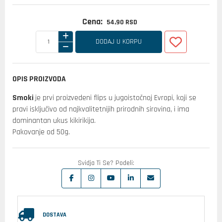
Cena:
54,
90
RSD
DODAJ U KORPU
OPIS PROIZVODA
Smoki
je prvi proizvedeni flips u jugoistočnoj Evropi, koji se
pravi isključivo od najkvalitetnijih prirodnih sirovina, i ima
dominantan ukus kikirikija.
Pakovanje od 50g.
Svidja Ti Se? Podeli:
DOSTAVA