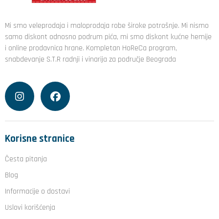
Mi smo veleprodaja i maloprodaja robe široke potrošnje. Mi nismo
samo diskont odnosno podrum pića, mi smo diskont kućne hemije
i online prodavnica hrane. Kompletan HoReCa program,
snabdevanje S.T.R radnji i vinarija za područje Beograda
Korisne stranice
Česta pitanja
Blog
Informacije o dostavi
Uslovi korišćenja