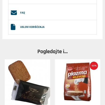
FAQ
USLOVI KORIŠĆENJA
Pogledajte i...
-22%