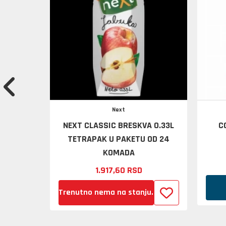
Next
ANDŽA
NEXT CLASSIC BRESKVA 0.33L
C
2 KOMADA
TETRAPAK U PAKETU OD 24
KOMADA
1.917,
60
RSD
Trenutno nema na stanju.