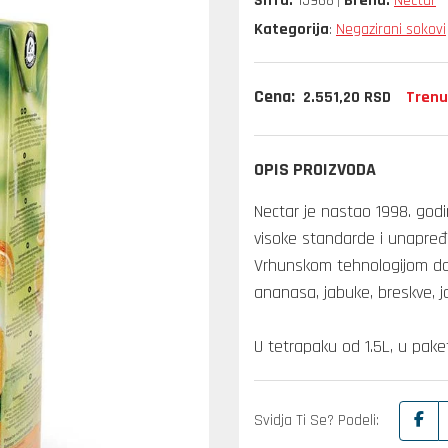
Šifra:
15968
Brend:
Nectar
Kategorija
Negazirani sokovi
:
Cena:
Trenu
2.551,
20
RSD
OPIS PROIZVODA
Nectar je nastao 1998. godi
visoke standarde i unapređu
Vrhunskom tehnologijom dob
ananasa, jabuke, breskve, ja
U tetrapaku od 1.5L, u pak
Svidja Ti Se? Podeli: