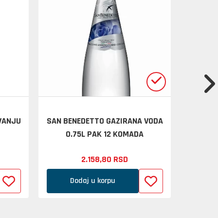
OVANJU
SAN BENEDETTO GAZIRANA VODA
AQUA 
0.75L PAK 12 KOMADA
2.158,
80
RSD
Dodaj u korpu
D