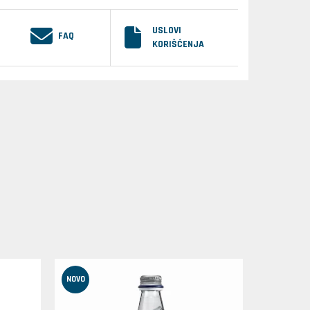
USLOVI
FAQ
KORIŠĆENJA
NOVO