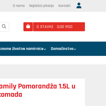
O nama
Najčešća pitanja
Kontakt
0
STAVKE
0,
00
RSD
snovne životne namirnice
Domaćinstvo
Family Pomorandža 1.5L u
 komada