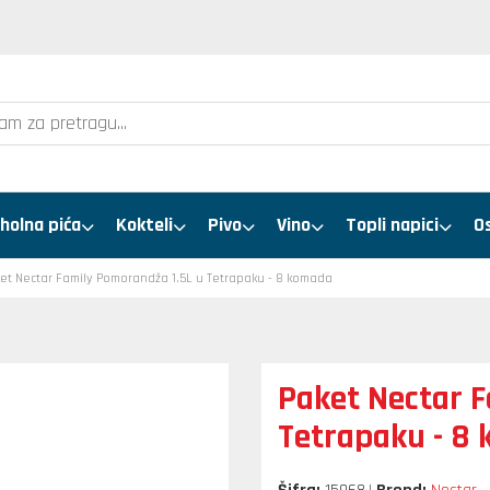
holna pića
Kokteli
Pivo
Vino
Topli napici
O
et Nectar Family Pomorandža 1.5L u Tetrapaku - 8 komada
Paket Nectar 
Tetrapaku - 8