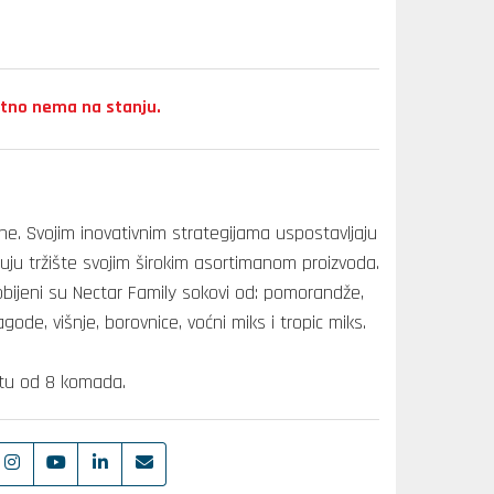
tno nema na stanju.
ne. Svojim inovativnim strategijama uspostavljaju
ju tržište svojim širokim asortimanom proizvoda.
ijeni su Nectar Family sokovi od: pomorandže,
gode, višnje, borovnice, voćni miks i tropic miks.
etu od 8 komada.