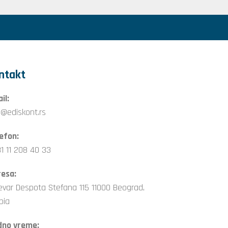
ntakt
il:
o@ediskont.rs
efon:
1 11 208 40 33
esa:
evar Despota Stefana 115 11000 Beograd,
bia
dno vreme: