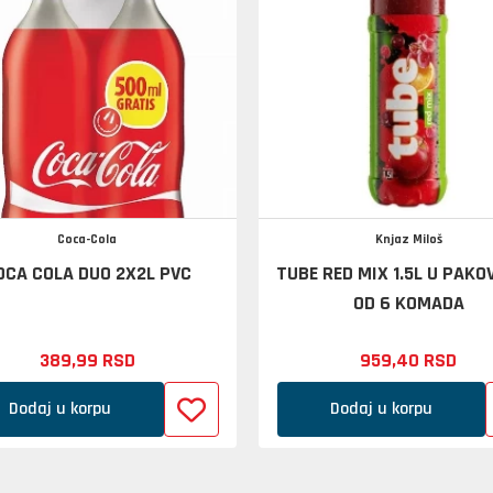
Coca-Cola
Knjaz Miloš
OCA COLA DUO 2X2L PVC
TUBE RED MIX 1.5L U PAK
OD 6 KOMADA
389,
99
RSD
959,
40
RSD
Dodaj u korpu
Dodaj u korpu