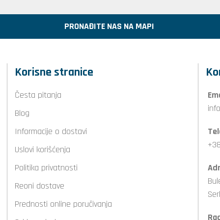
PRONAĐITE NAS NA MAPI
Korisne stranice
Ko
Česta pitanja
Ema
inf
Blog
Informacije o dostavi
Tel
+38
Uslovi korišćenja
Politika privatnosti
Adr
Bul
Reoni dostave
Ser
Prednosti online poručivanja
Ra