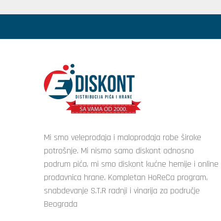
Mi smo veleprodaja i maloprodaja robe široke
potrošnje. Mi nismo samo diskont odnosno
podrum pića, mi smo diskont kućne hemije i online
prodavnica hrane. Kompletan HoReCa program,
snabdevanje S.T.R radnji i vinarija za područje
Beograda