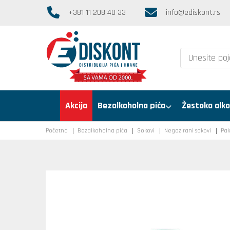
+381 11 208 40 33
info@ediskont.rs
Akcija
Bezalkoholna pića
Žestoka alko
Početna
Bezalkoholna pića
Sokovi
Negazirani sokovi
Pak