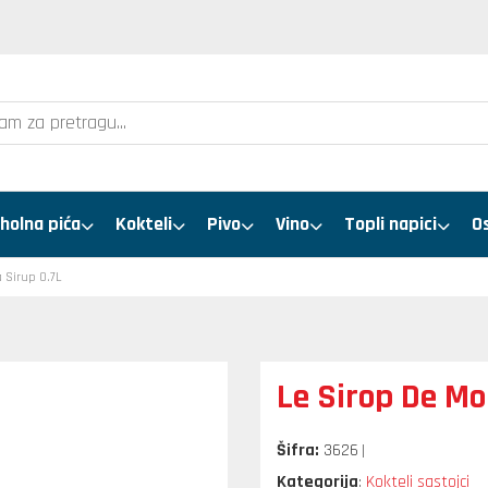
holna pića
Kokteli
Pivo
Vino
Topli napici
O
 Sirup 0.7L
Le Sirop De Mo
Šifra:
3626
Kategorija
Kokteli sastojci
: