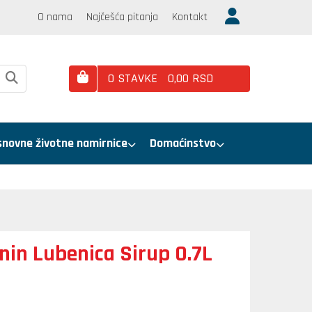
O nama
Najčešća pitanja
Kontakt
0
STAVKE
0,
00
RSD
snovne životne namirnice
Domaćinstvo
nin Lubenica Sirup 0.7L