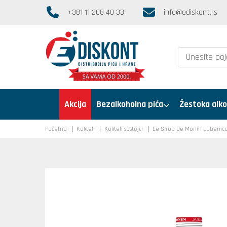
+381 11 208 40 33
info@ediskont.rs
Akcija
Bezalkoholna pića
Žestoka alko
Početna
Kokteli
Kokteli sastojci
Le Sirop De Monin Lubenica