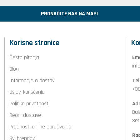
PRONAĐITE NAS NA MAPI
Korisne stranice
Ko
Česta pitanja
Ema
inf
Blog
Informacije o dostavi
Tel
+38
Uslovi korišćenja
Politika privatnosti
Adr
Bul
Reoni dostave
Ser
Prednosti online poručivanja
Ra
Svi brendovi