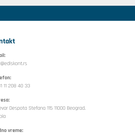
ntakt
il:
o@ediskont.rs
efon:
1 11 208 40 33
esa:
evar Despota Stefana 115 11000 Beograd,
bia
dno vreme: