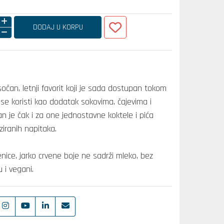
DODAJ U KORPU
sočan, letnji favorit koji je sada dostupan tokom
se koristi kao dodatak sokovima, čajevima i
an je čak i za one jednostavne koktele i pića
ziranih napitaka.
ice, jarko crvene boje ne sadrži mleko, bez
 i vegani.