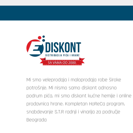
Mi smo veleprodaja i maloprodaja robe široke
potrošnje. Mi nismo samo diskont odnosno
podrum pića, mi smo diskont kućne hemije i online
prodavnica hrane. Kompletan HoReCa program,
snabdevanje S.T.R radnji i vinarija za područje
Beograda