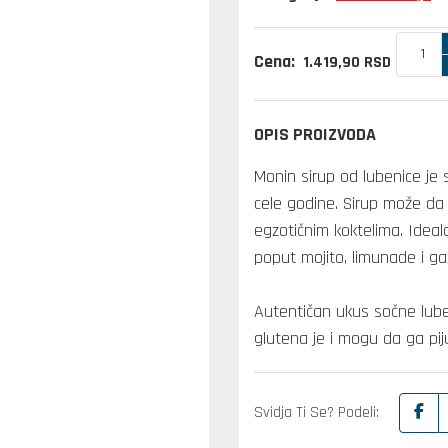
Cena:
1.419,
90
RSD
OPIS PROIZVODA
Monin sirup od lubenice je 
cele godine. Sirup može da 
egzotičnim koktelima. Ideal
poput mojito, limunade i ga
Autentičan ukus sočne luben
glutena je i mogu da ga piju
Svidja Ti Se? Podeli: