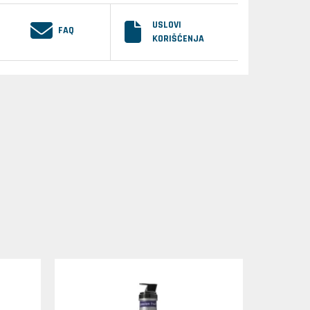
USLOVI
FAQ
KORIŠĆENJA