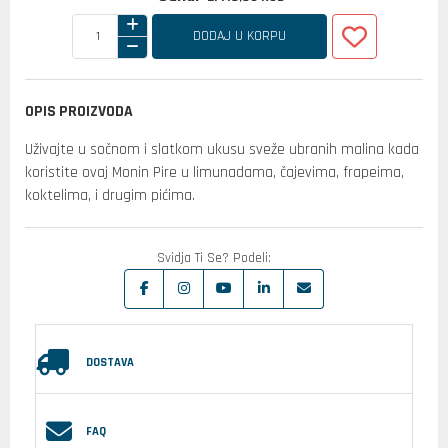
DODAJ U KORPU
OPIS PROIZVODA
Uživajte u sočnom i slatkom ukusu sveže ubranih malina kada
koristite ovaj Monin Pire u limunadama, čajevima, frapeima,
koktelima, i drugim pićima.
Svidja Ti Se? Podeli:
DOSTAVA
FAQ