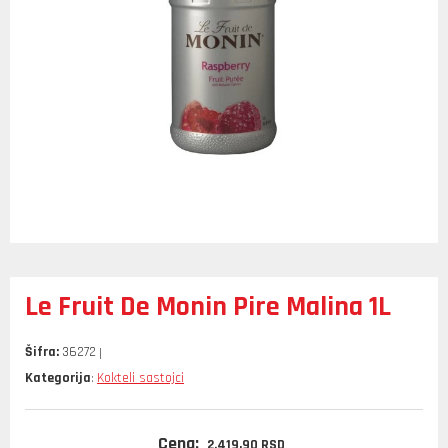
Le Fruit De Monin Pire Malina 1L
Šifra:
36272
Kategorija
Kokteli sastojci
:
Cena:
2.419,
90
RSD