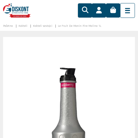
Početna
Kokteli
Kokteli sastojci
Le Fruit De Monin Pire Malina 1L