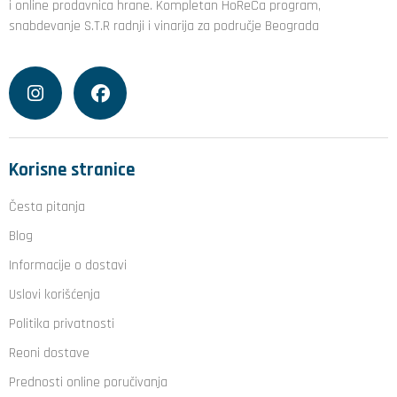
i online prodavnica hrane. Kompletan HoReCa program,
snabdevanje S.T.R radnji i vinarija za područje Beograda
Korisne stranice
Česta pitanja
Blog
Informacije o dostavi
Uslovi korišćenja
Politika privatnosti
Reoni dostave
Prednosti online poručivanja