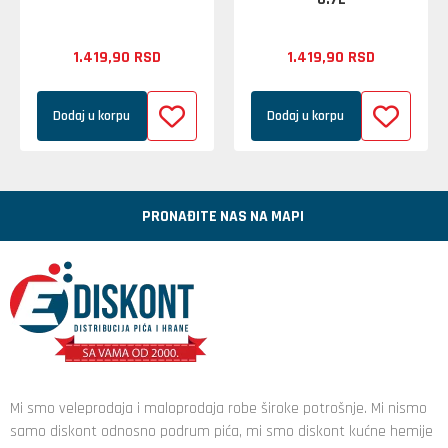
1.419,
90
RSD
1.419,
90
RSD
Dodaj u korpu
Dodaj u korpu
PRONAĐITE NAS NA MAPI
Mi smo veleprodaja i maloprodaja robe široke potrošnje. Mi nismo
samo diskont odnosno podrum pića, mi smo diskont kućne hemije