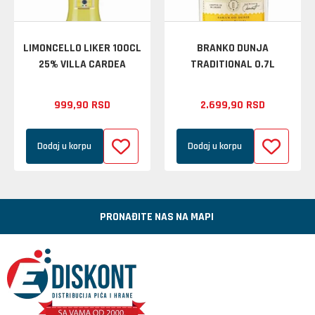
LIMONCELLO LIKER 100CL
BRANKO DUNJA
25% VILLA CARDEA
TRADITIONAL 0.7L
999,
90
RSD
2.699,
90
RSD
Dodaj u korpu
Dodaj u korpu
PRONAĐITE NAS NA MAPI