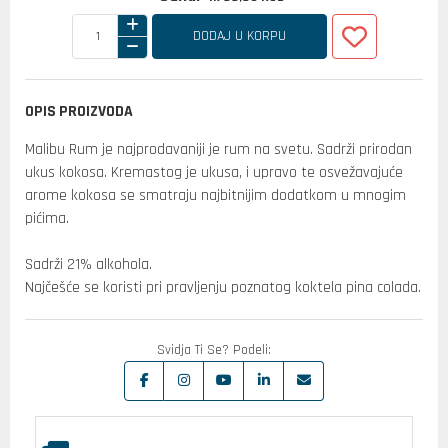
DODAJ U KORPU
OPIS PROIZVODA
Malibu Rum je najprodavaniji je rum na svetu. Sadrži prirodan
ukus kokosa. Kremastog je ukusa, i upravo te osvežavajuće
arome kokosa se smatraju najbitnijim dodatkom u mnogim
pićima.
Sadrži 21% alkohola.
Najčešće se koristi pri pravljenju poznatog koktela pina colada.
Svidja Ti Se? Podeli: