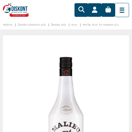
Početna
Žestoka alkoholna pića
Žestoka pića
Rum
Malibu Rum Sa Kokosom 0.7L