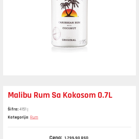
Malibu Rum Sa Kokosom 0.7L
Šifra:
4151
Kategorija
Rum
:
Cena:
1.799,
90
RSD