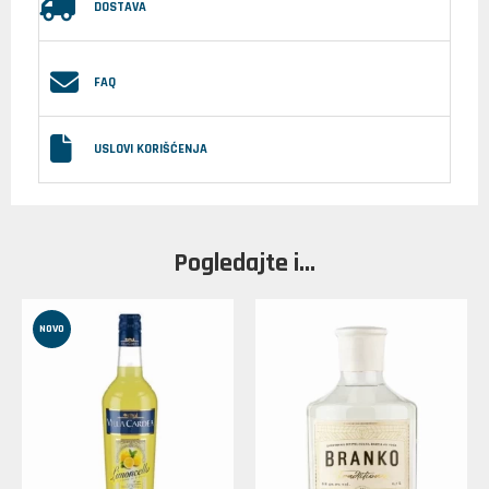
DOSTAVA
FAQ
USLOVI KORIŠĆENJA
Pogledajte i...
NOVO