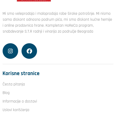
Mi smo veleprodaja i maloprodaja robe široke potrošnje. Mi nismo
samo diskont odnosno podrum pića, mi smo diskont kućne hemije
i online prodavnica hrane. Kompletan HoReCa program,
snabdevanje S.T.R radnji i vinarija za područje Beograda
Korisne stranice
Česta pitanja
Blog
Informacije o dostavi
Uslovi korišćenja