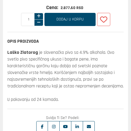
Cena:
2.877,
60
RSD
DODAJ U KORPU
OPIS PROIZVODA
Laško Zlatorog
je slovenačko pivo sa 4.9% alkohola. Ovo
svetlo pivo specifičnog ukusa i bogate pene, ima
karakterističnu gorčinu koju dobija od svetski poznate
slovenačke vrste hmelja. Korišćenjem najboljih sastojaka i
najsavremenijih tehnoloških dostignuća, pravi se po
tradicionalnom receptu koji je ostao nepromenjen decenijama.
U pakovanju od 24 komada.
Svidja Ti Se? Podeli: