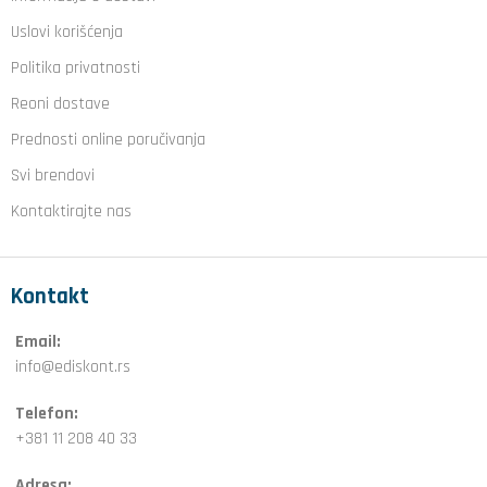
Uslovi korišćenja
Politika privatnosti
Reoni dostave
Prednosti online poručivanja
Svi brendovi
Kontaktirajte nas
Kontakt
Email:
info@ediskont.rs
Telefon:
+381 11 208 40 33
Adresa: