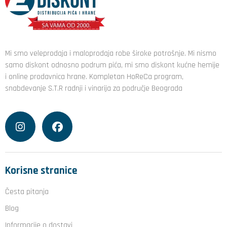
Mi smo veleprodaja i maloprodaja robe široke potrošnje. Mi nismo
samo diskont odnosno podrum pića, mi smo diskont kućne hemije
i online prodavnica hrane. Kompletan HoReCa program,
snabdevanje S.T.R radnji i vinarija za područje Beograda
Korisne stranice
Česta pitanja
Blog
Informacije o dostavi