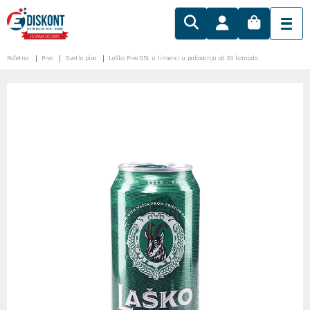
Početna
Pivo
Svetlo pivo
Laško Pivo 0.5L u limenci u pakovanju od 24 komada