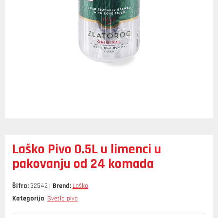
Laško Pivo 0.5L u limenci u
pakovanju od 24 komada
Šifra:
32542
Brend:
Laško
Kategorija
Svetlo pivo
: