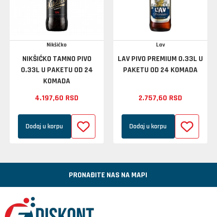
Nikšićko
Lav
NIKŠIĆKO TAMNO PIVO
LAV PIVO PREMIUM 0.33L U
0.33L U PAKETU OD 24
PAKETU OD 24 KOMADA
KOMADA
4.197,
60
RSD
2.757,
60
RSD
Dodaj u korpu
Dodaj u korpu
PRONAĐITE NAS NA MAPI