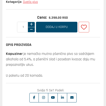
Kategorija
Svetlo pivo
:
Cena:
6.398,
00
RSD
DODAJ U KORPU
OPIS PROIZVODA
Kapuziner
je nemačko mutno pšenično pivo sa sadržajem
alkohola od 5.4%, a pšenični slad i poseban kvasac daju mu
prepoznatljiv ukus.
U paketu od 20 komada.
Svidja Ti Se? Podeli: