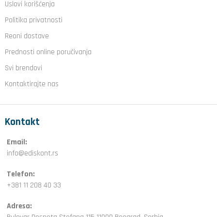
Uslovi korišćenja
Politika privatnosti
Reoni dostave
Prednosti online poručivanja
Svi brendovi
Kontaktirajte nas
Kontakt
Email:
info@ediskont.rs
Telefon:
+381 11 208 40 33
Adresa: