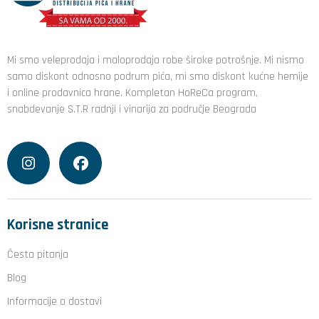
Mi smo veleprodaja i maloprodaja robe široke potrošnje. Mi nismo
samo diskont odnosno podrum pića, mi smo diskont kućne hemije
i online prodavnica hrane. Kompletan HoReCa program,
snabdevanje S.T.R radnji i vinarija za područje Beograda
Korisne stranice
Česta pitanja
Blog
Informacije o dostavi