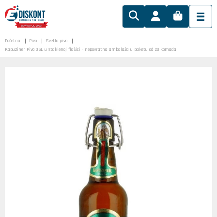
Početna
Pivo
Svetlo pivo
Kapuziner Pivo 0.5L u staklenoj flašici - nepovratna ambalaža u paketu od 20 komada