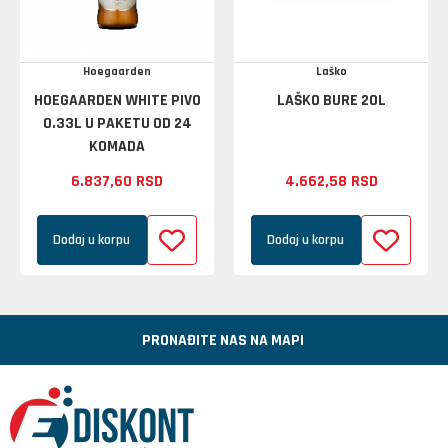
Hoegaarden
Laško
HOEGAARDEN WHITE PIVO
LAŠKO BURE 20L
0.33L U PAKETU OD 24
KOMADA
6.837,
60
RSD
4.662,
58
RSD
Dodaj u korpu
Dodaj u korpu
PRONAĐITE NAS NA MAPI