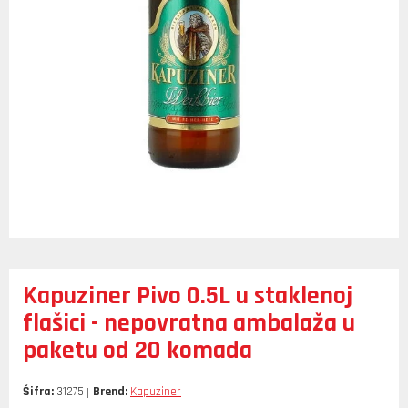
Kapuziner Pivo 0.5L u staklenoj
flašici - nepovratna ambalaža u
paketu od 20 komada
Šifra:
31275
Brend:
Kapuziner