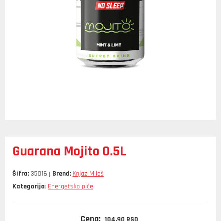
Guarana Mojito 0.5L
Šifra:
35016
Brend:
Knjaz Miloš
Kategorija
Energetsko piće
:
Cena:
104,
90
RSD