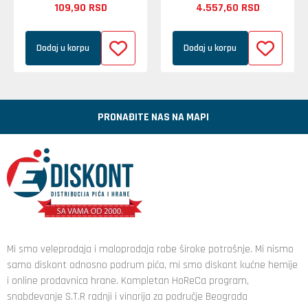
109,
90
RSD
4.557,
60
RSD
Dodaj u korpu
Dodaj u korpu
PRONAĐITE NAS NA MAPI
Mi smo veleprodaja i maloprodaja robe široke potrošnje. Mi nismo
samo diskont odnosno podrum pića, mi smo diskont kućne hemije
i online prodavnica hrane. Kompletan HoReCa program,
snabdevanje S.T.R radnji i vinarija za područje Beograda