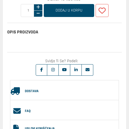
DODAJ U KORPU
OPIS PROIZVODA
Svidja Ti Se? Podeli:
DOSTAVA
FAQ
USLOVI KORIŠĆENJA