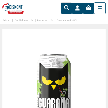
Početna
Bezalkoholna pića
Energetsko piće
Guarana Mojito 0.5L