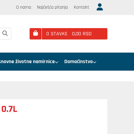
O nama
Najčešća pitanja
Kontakt
0
STAVKE
0,
00
RSD
snovne životne namirnice
Domaćinstvo
 0.7L