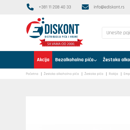
+381 11 208 40 33
info@ediskont.rs
Akcija
Bezalkoholna pića
Žestoka alko
Početna
Žestoka alkoholna pića
Žestoka pića
Rakija
Empe