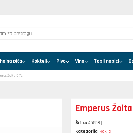
holna pića
Kokteli
Pivo
Vino
Topli napici
O
rus Žolta 0.7L
Emperus Žolta
Šifra:
45558
Kategorija
Rakija
: