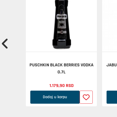
K LABEL
PUSCHKIN BLACK BERRIES VODKA
JABU
7L
0.7L
1.179,
90
RSD
Dodaj u korpu