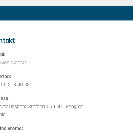
ntakt
il:
o@ediskont.rs
efon:
1 11 208 40 33
esa:
evar Despota Stefana 115 11000 Beograd,
bia
dno vreme: