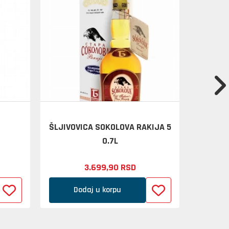
ŠLJIVOVICA SOKOLOVA RAKIJA 5
ANGOS
0.7L
3.699,
90
RSD
Dodaj u korpu
D