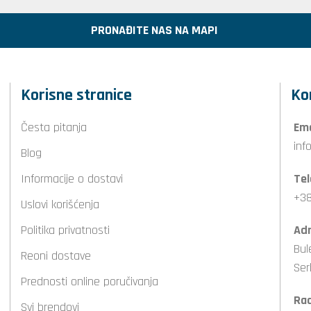
PRONAĐITE NAS NA MAPI
Korisne stranice
Ko
Česta pitanja
Ema
inf
Blog
Informacije o dostavi
Tel
+38
Uslovi korišćenja
Politika privatnosti
Adr
Bul
Reoni dostave
Ser
Prednosti online poručivanja
Ra
Svi brendovi