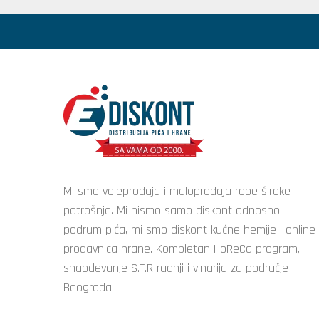
Mi smo veleprodaja i maloprodaja robe široke
potrošnje. Mi nismo samo diskont odnosno
podrum pića, mi smo diskont kućne hemije i online
prodavnica hrane. Kompletan HoReCa program,
snabdevanje S.T.R radnji i vinarija za područje
Beograda