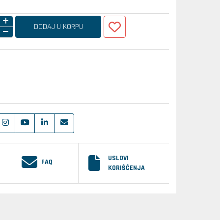
DODAJ U KORPU
USLOVI
FAQ
KORIŠĆENJA