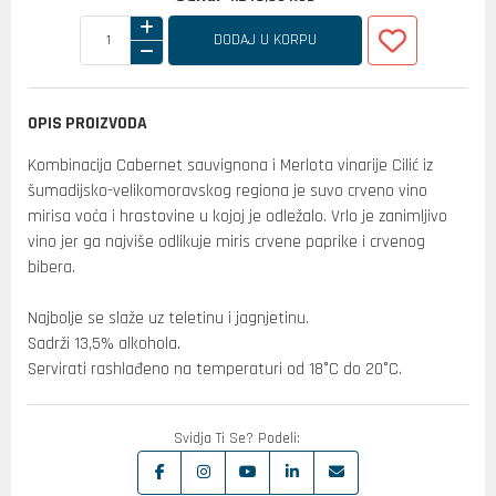
DODAJ U KORPU
OPIS PROIZVODA
Kombinacija Cabernet sauvignona i Merlota vinarije Cilić iz
šumadijsko-velikomoravskog regiona je suvo crveno vino
mirisa voća i hrastovine u kojoj je odležalo. Vrlo je zanimljivo
vino jer ga najviše odlikuje miris crvene paprike i crvenog
bibera.
Najbolje se slaže uz teletinu i jagnjetinu.
Sadrži 13,5% alkohola.
Servirati rashlađeno na temperaturi od 18°C do 20°C.
Svidja Ti Se? Podeli: