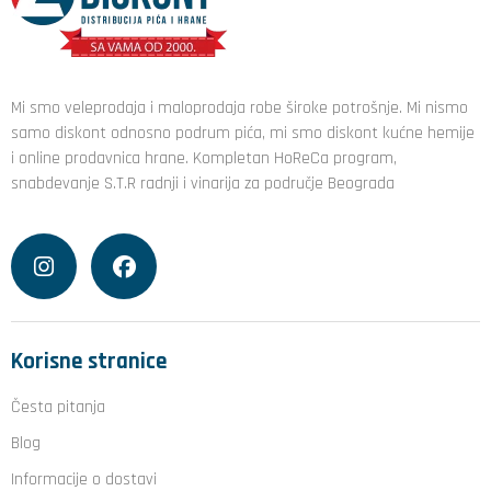
Mi smo veleprodaja i maloprodaja robe široke potrošnje. Mi nismo
samo diskont odnosno podrum pića, mi smo diskont kućne hemije
i online prodavnica hrane. Kompletan HoReCa program,
snabdevanje S.T.R radnji i vinarija za područje Beograda
Korisne stranice
Česta pitanja
Blog
Informacije o dostavi