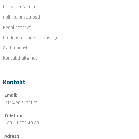
Uslovi korišćenja
Politika privatnosti
Reoni dostave
Prednosti online poručivanja
Svi brendovi
Kontaktirajte nas
Kontakt
Email:
info@ediskont.rs
Telefon:
+381 11 208 40 33
Adresa: