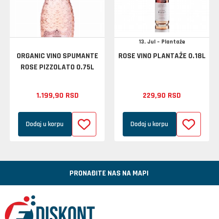
13. Jul – Plantaže
ORGANIC VINO SPUMANTE
ROSE VINO PLANTAŽE 0.18L
ROSE PIZZOLATO 0.75L
1.199,
90
RSD
229,
90
RSD
Dodaj u korpu
Dodaj u korpu
PRONAĐITE NAS NA MAPI