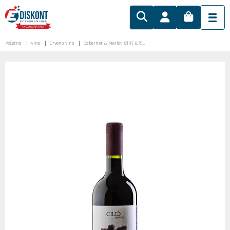
Početna
Vino
Crveno vino
Cabernet & Merlot Cilić 0.75L