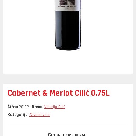
Cabernet & Merlot Cilić 0.75L
Šifra:
28122
Brend:
Vinarija Cilić
Kategorija
Crveno vino
:
Cena:
1.249,
90
RSD