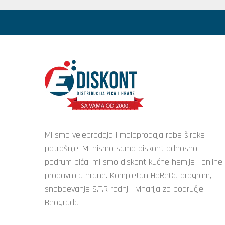
Mi smo veleprodaja i maloprodaja robe široke
potrošnje. Mi nismo samo diskont odnosno
podrum pića, mi smo diskont kućne hemije i online
prodavnica hrane. Kompletan HoReCa program,
snabdevanje S.T.R radnji i vinarija za područje
Beograda