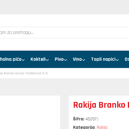
holna pića
Kokteli
Pivo
Vino
Topli napici
O
ja Branko Dunja Traditional 0.7L
Rakija Branko 
Šifra:
45207
Kategorija
Rakija
: