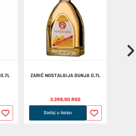
0.7L
ZARIĆ NOSTALGIJA DUNJA 0.7L
GORDA
3.399,
90
RSD
Dodaj u korpu
D