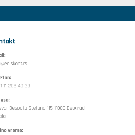
ntakt
il:
o@ediskont.rs
efon:
1 11 208 40 33
esa:
evar Despota Stefana 115 11000 Beograd,
bia
dno vreme: