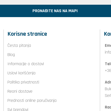
PRONAĐITE NAS NA MAPI
Korisne stranice
Ko
Česta pitanja
Ema
inf
Blog
Informacije o dostavi
Tel
+38
Uslovi korišćenja
Politika privatnosti
Adr
Bul
Reoni dostave
Ser
Prednosti online poručivanja
Ra
Svi brendovi