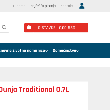
O nama
Najčešća pitanja
Kontakt
0
STAVKE
0,
00
RSD
snovne životne namirnice
Domaćinstvo
Dunja Traditional 0.7L