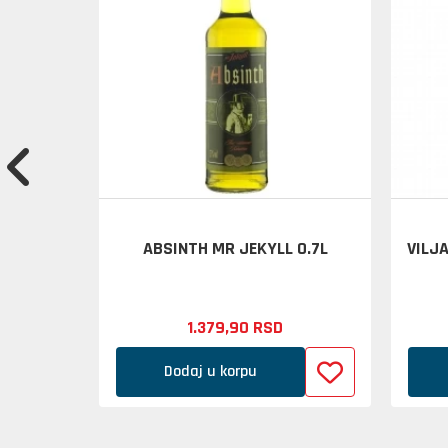
A 0.2L
ABSINTH MR JEKYLL 0.7L
VILJ
1.379,
90
RSD
Dodaj u korpu