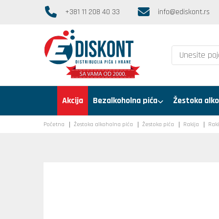
+381 11 208 40 33
info@ediskont.rs
Akcija
Bezalkoholna pića
Žestoka alko
Početna
Žestoka alkoholna pića
Žestoka pića
Rakija
Raki