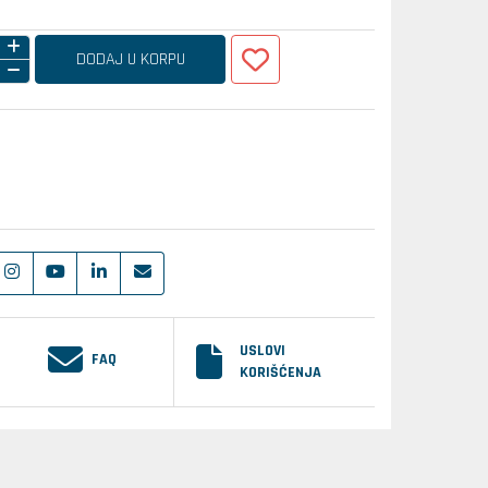
DODAJ U KORPU
USLOVI
FAQ
KORIŠĆENJA