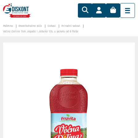
Početna
Bezalkoholna pića
Sokovi
Prirodni sokovi
Voćna Dolina Sok Jagoda i Jabuka 1.5L u paketu od 6 flaša