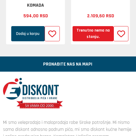
KOMADA
594,
00
RSD
2.109,
60
RSD
Trenutno nema na
Dodaj u korpu
stanju.
PRONAĐITE NAS NA MAPI
Mi smo veleprodaja i maloprodaja robe široke potrošnje. Mi nismo
samo diskont odnosno podrum pića, mi smo diskont kućne hemije