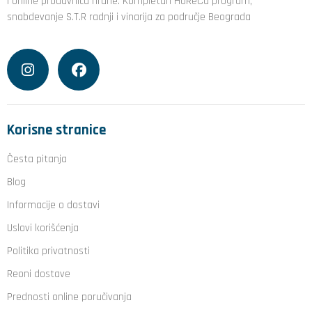
i online prodavnica hrane. Kompletan HoReCa program,
snabdevanje S.T.R radnji i vinarija za područje Beograda
Korisne stranice
Česta pitanja
Blog
Informacije o dostavi
Uslovi korišćenja
Politika privatnosti
Reoni dostave
Prednosti online poručivanja