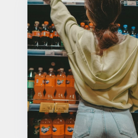
UVOD U SVET
ŽESTOKIH
ALKOHOLNIH PIĆA
UVO