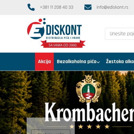
+381 11 208 40 33
info@ediskont.rs
Akcija
Bezalkoholna pića
Žestoka alko