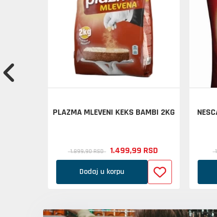
ANA VODA
PLAZMA MLEVENI KEKS BAMBI 2KG
NESC
ADA
RSD
1.499,
99
RSD
1.899,
90
RSD
Dodaj u korpu