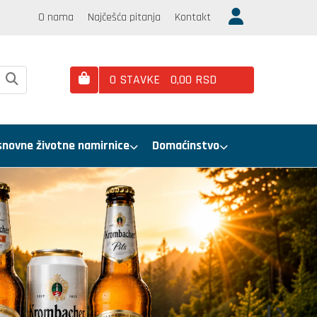
O nama
Najčešća pitanja
Kontakt
0
STAVKE
0,
00
RSD
snovne životne namirnice
Domaćinstvo