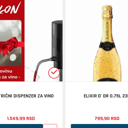
RIČNI DISPENZER ZA VINO
ELIXIR D' OR 0.75L 2
1.549,
99
RSD
799,
90
RSD