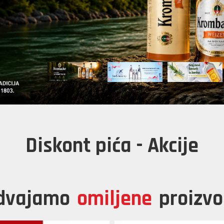
Diskont pića - Akcije
zdvajamo
omiljene
proizv