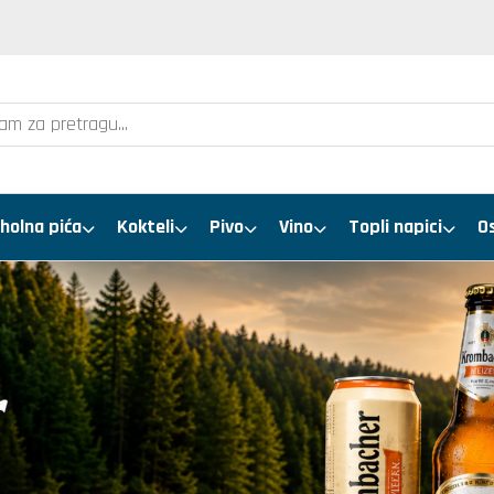
holna pića
Kokteli
Pivo
Vino
Topli napici
O