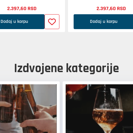
2.397,
60
RSD
2.397,
60
RSD
Dodaj u korpu
Dodaj u korpu
Izdvojene kategorije