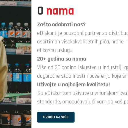
O
nama
Zašto odabrati nas?
eDiskont je pouzdani partner za distribuc
asortiman visokokvalitetnih pića, hrane i
efikasnu uslugu.
UVOD U SVET VI
D U SVET PIVA
20+ godina sa nama
Više od 20 godina iskustva u industriji 
dugoročne stabilnosti i poverenja koje s
Uživajte u najboljem kvalitetu!
Sa eDiskontom uživate u vrhunskom kvali
standarde, omogućavajući vam da vaš po
PROČITAJ VIŠE