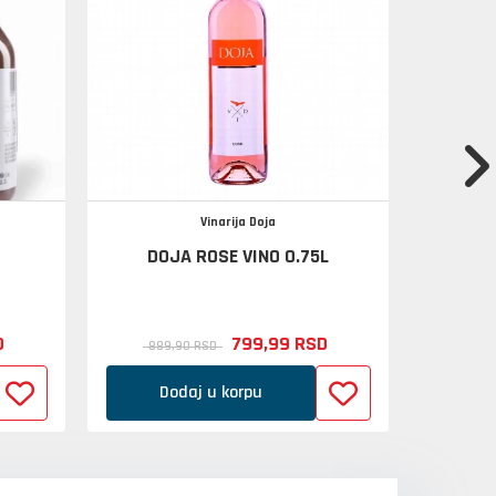
Vinarija Doja
DOJA ROSE VINO 0.75L
JAPANSK
D
799,
99
RSD
889,
90
RSD
4.499
Dodaj u korpu
D
UVOD U SVET
VISKIJA