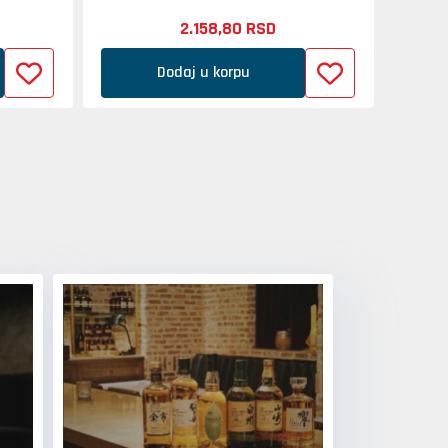
2.158,
80
RSD
Dodaj u korpu