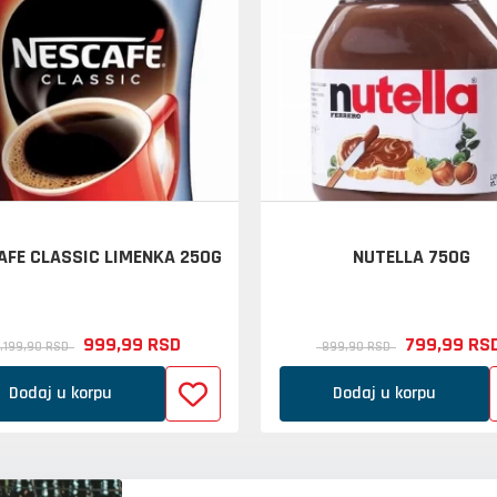
AFE CLASSIC LIMENKA 250G
NUTELLA 750G
999,
99
RSD
799,
99
RS
1.199,
90
RSD
899,
90
RSD
Dodaj u korpu
Dodaj u korpu