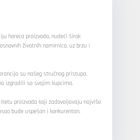
iju horeca proizvoda, nudeći širok
 osnovnih životnih namirnica, uz brzu i
NA
garancija su našeg stručnog pristupa,
mo izgradili sa svojim kupcima.
tetu proizvoda koji zadovoljavaju najviše
sao bude uspešan i konkurentan.