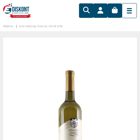
Početna
Vino Riesling Vinarija Ohrid 0.75L