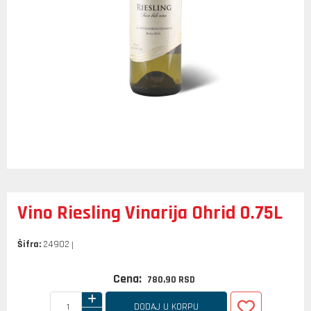
Vino Riesling Vinarija Ohrid 0.75L
Šifra:
24902
Cena:
780,
90
RSD
DODAJ U KORPU