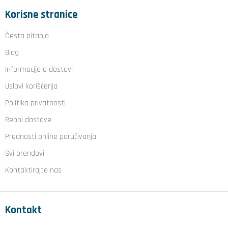
Korisne stranice
Česta pitanja
Blog
Informacije o dostavi
Uslovi korišćenja
Politika privatnosti
Reoni dostave
Prednosti online poručivanja
Svi brendovi
Kontaktirajte nas
Kontakt