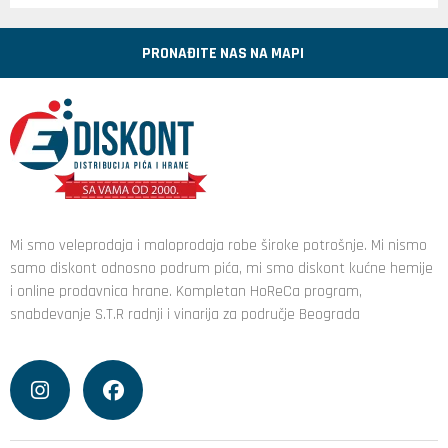
PRONAĐITE NAS NA MAPI
Mi smo veleprodaja i maloprodaja robe široke potrošnje. Mi nismo
samo diskont odnosno podrum pića, mi smo diskont kućne hemije
i online prodavnica hrane. Kompletan HoReCa program,
snabdevanje S.T.R radnji i vinarija za područje Beograda