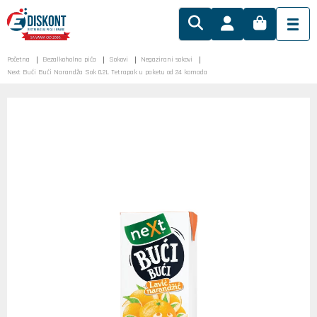
Početna
Bezalkoholna pića
Sokovi
Negazirani sokovi
Next Bući Bući Narandža Sok 0.2L Tetrapak u paketu od 24 komada