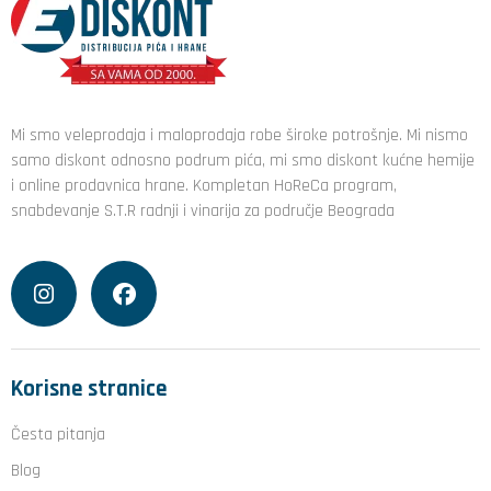
Mi smo veleprodaja i maloprodaja robe široke potrošnje. Mi nismo
samo diskont odnosno podrum pića, mi smo diskont kućne hemije
i online prodavnica hrane. Kompletan HoReCa program,
snabdevanje S.T.R radnji i vinarija za područje Beograda
Korisne stranice
Česta pitanja
Blog