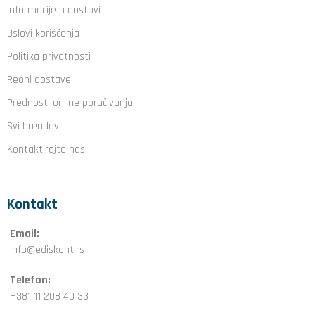
Informacije o dostavi
Uslovi korišćenja
Politika privatnosti
Reoni dostave
Prednosti online poručivanja
Svi brendovi
Kontaktirajte nas
Kontakt
Email:
info@ediskont.rs
Telefon:
+381 11 208 40 33