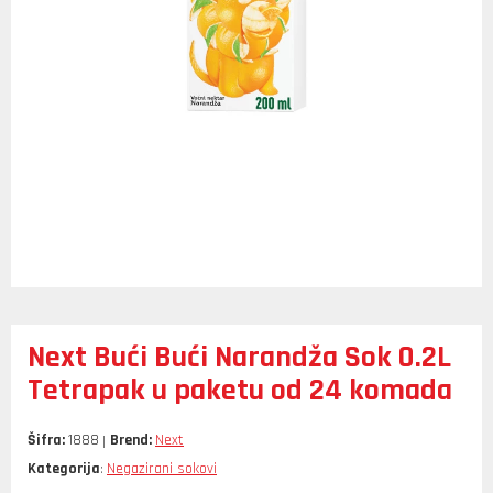
Next Bući Bući Narandža Sok 0.2L
Tetrapak u paketu od 24 komada
Šifra:
1888
Brend:
Next
Kategorija
Negazirani sokovi
: