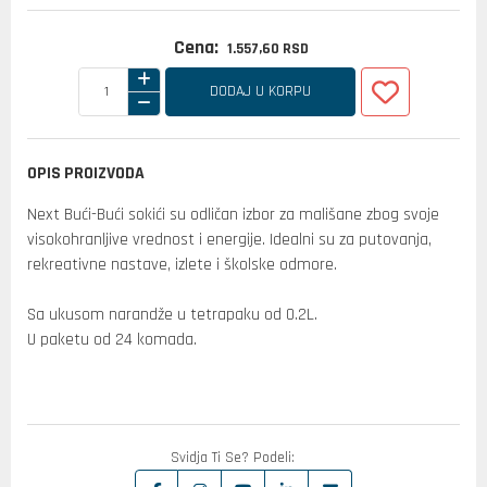
Cena:
1.557,
60
RSD
DODAJ U KORPU
OPIS PROIZVODA
Next Bući-Bući sokići su odličan izbor za mališane zbog svoje
visokohranljive vrednost i energije. Idealni su za putovanja,
rekreativne nastave, izlete i školske odmore.
Sa ukusom narandže u tetrapaku od 0.2L.
U paketu od 24 komada.
Svidja Ti Se? Podeli: