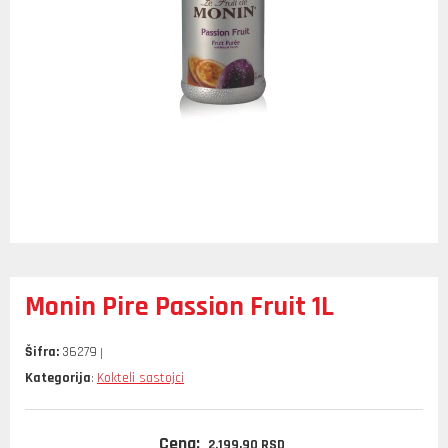
Monin Pire Passion Fruit 1L
Šifra:
36279
Kategorija
Kokteli sastojci
:
Cena:
2.199,
90
RSD