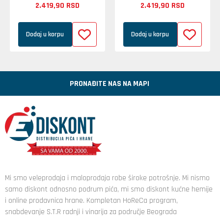
2.419,
90
RSD
2.419,
90
RSD
Dodaj u korpu
Dodaj u korpu
PRONAĐITE NAS NA MAPI
Mi smo veleprodaja i maloprodaja robe široke potrošnje. Mi nismo
samo diskont odnosno podrum pića, mi smo diskont kućne hemije
i online prodavnica hrane. Kompletan HoReCa program,
snabdevanje S.T.R radnji i vinarija za područje Beograda