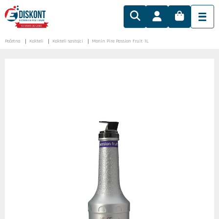
Početna
Kokteli
Kokteli sastojci
Monin Pire Passion Fruit 1L