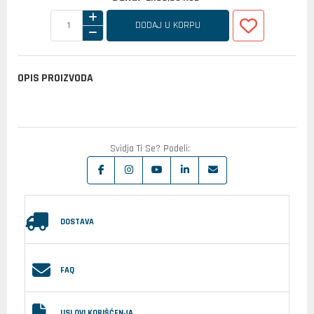
DODAJ U KORPU
OPIS PROIZVODA
Svidja Ti Se? Podeli:
DOSTAVA
FAQ
USLOVI KORIŠĆENJA