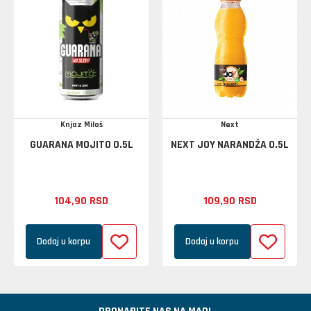
Knjaz Miloš
Next
GUARANA MOJITO 0.5L
NEXT JOY NARANDŽA 0.5L
104,
90
RSD
109,
90
RSD
Dodaj u korpu
Dodaj u korpu