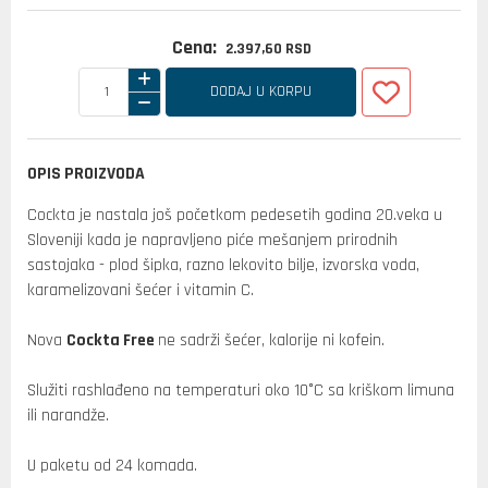
Cena:
2.397,
60
RSD
DODAJ U KORPU
OPIS PROIZVODA
Cockta je nastala još početkom pedesetih godina 20.veka u
Sloveniji kada je napravljeno piće mešanjem prirodnih
sastojaka - plod šipka, razno lekovito bilje, izvorska voda,
karamelizovani šećer i vitamin C.
Nova
Cockta Free
ne sadrži šećer, kalorije ni kofein.
Služiti rashlađeno na temperaturi oko 10°C sa kriškom limuna
ili narandže.
U paketu od 24 komada.