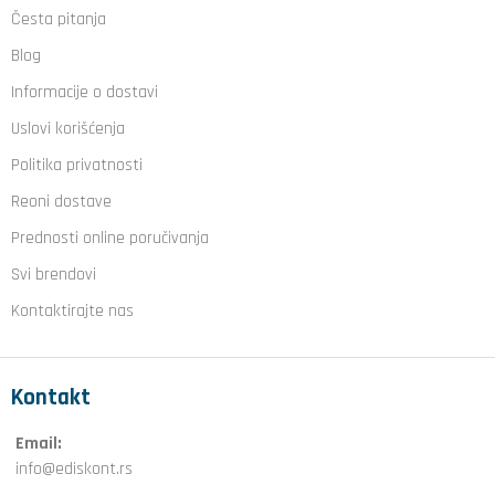
Česta pitanja
Blog
Informacije o dostavi
Uslovi korišćenja
Politika privatnosti
Reoni dostave
Prednosti online poručivanja
Svi brendovi
Kontaktirajte nas
Kontakt
Email:
info@ediskont.rs