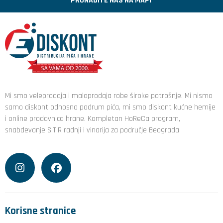
PRONAĐITE NAS NA MAPI
Mi smo veleprodaja i maloprodaja robe široke potrošnje. Mi nismo
samo diskont odnosno podrum pića, mi smo diskont kućne hemije
i online prodavnica hrane. Kompletan HoReCa program,
snabdevanje S.T.R radnji i vinarija za područje Beograda
Korisne stranice