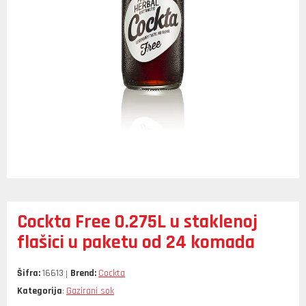
Cockta Free 0.275L u staklenoj
flašici u paketu od 24 komada
Šifra:
16613
Brend:
Cockta
Kategorija
Gazirani sok
: