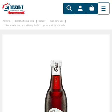
Početna
Bezalkoholna pića
Sokovi
Gazirani sok
Cockta Free 0.275L u staklenoj flašici u paketu od 24 komada